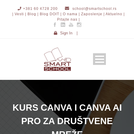
+381 60 4728 200
school@smartschool.rs
| Vesti |
Blog |
Blog DOIT |
O nama |
Zaposlenje |
Aktuelno |
Pitajte nas |
Sign In
|
KURS CANVA I CANVA AI
PRO ZA DRUŠTVENE