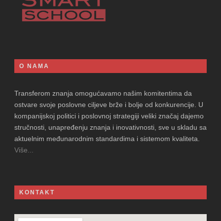
O NAMA
Transferom znanja omogućavamo našim komitentima da
ostvare svoje poslovne ciljeve brže i bolje od konkurencije. U
kompanijskoj politici i poslovnoj strategiji veliki značaj dajemo
stručnosti, unapređenju znanja i inovativnosti, sve u skladu sa
aktuelnim međunarodnim standardima i sistemom kvaliteta.
Više...
KONTAKT