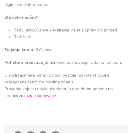
digitalnim platformama.
Šta ćete naučiti?
Rad u alatu Canva – kreiranje vizuala i praktični primeri
Rad sa AI
Trajanje kursa:
9 časova
Potrebno predznanje:
osnovno poznavanje rada na računaru
U školi računara Smart School postoje različite IT obuke
prilagođene različitim nivoima znanja.
Proverite koje su obuke planirane u narednom periodu na
stranici
zakazani kursevi >>