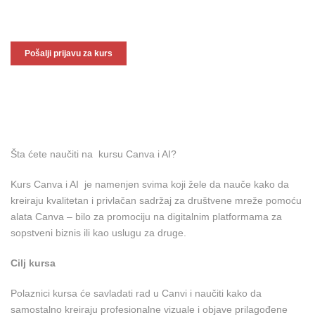
Šta ćete naučiti na kursu Canva i AI?
Kurs Canva i AI je namenjen svima koji žele da nauče kako da
kreiraju kvalitetan i privlačan sadržaj za društvene mreže pomoću
alata Canva – bilo za promociju na digitalnim platformama za
sopstveni biznis ili kao uslugu za druge.
Cilj kursa
Polaznici kursa će savladati rad u Canvi i naučiti kako da
samostalno kreiraju profesionalne vizuale i objave prilagođene