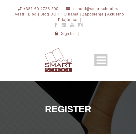
+381 60 4728 200
school@smartschool.rs
| Vesti |
Blog |
Blog DOIT |
O nama |
Zaposlenje |
Aktuelno |
Pitajte nas |
Sign In
|
REGISTER