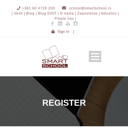
+381 60 4728 200
school@smartschool.rs
| Vesti |
Blog |
Blog DOIT |
O nama |
Zaposlenje |
Aktuelno |
Pitajte nas |
Sign In
|
REGISTER