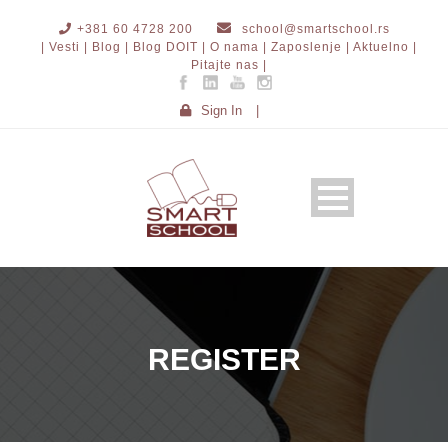
+381 60 4728 200
school@smartschool.rs
| Vesti |
Blog |
Blog DOIT |
O nama |
Zaposlenje |
Aktuelno |
Pitajte nas |
Sign In
|
REGISTER