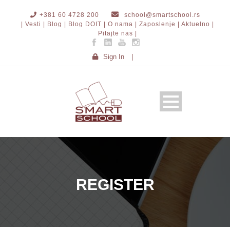
+381 60 4728 200
school@smartschool.rs
| Vesti |
Blog |
Blog DOIT |
O nama |
Zaposlenje |
Aktuelno |
Pitajte nas |
Sign In
|
REGISTER