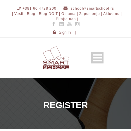
+381 60 4728 200
school@smartschool.rs
| Vesti |
Blog |
Blog DOIT |
O nama |
Zaposlenje |
Aktuelno |
Pitajte nas |
Sign In
|
REGISTER