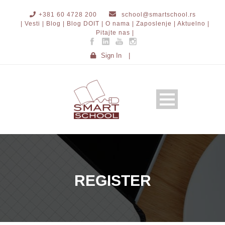
+381 60 4728 200
school@smartschool.rs
| Vesti |
Blog |
Blog DOIT |
O nama |
Zaposlenje |
Aktuelno |
Pitajte nas |
Sign In
|
REGISTER