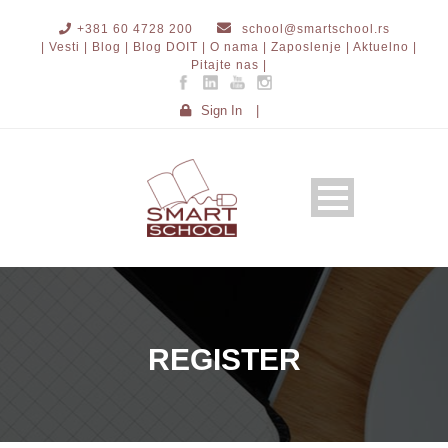
+381 60 4728 200
school@smartschool.rs
| Vesti |
Blog |
Blog DOIT |
O nama |
Zaposlenje |
Aktuelno |
Pitajte nas |
Sign In
|
REGISTER