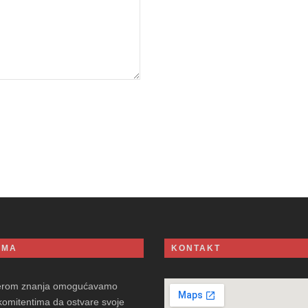
AMA
KONTAKT
erom znanja omogućavamo
komitentima da ostvare svoje