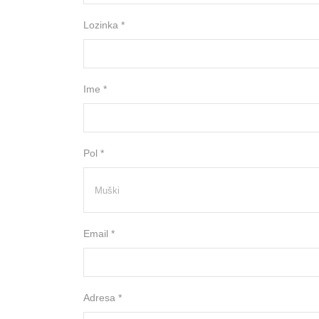
Lozinka *
Ime *
Pol *
Email *
Adresa *