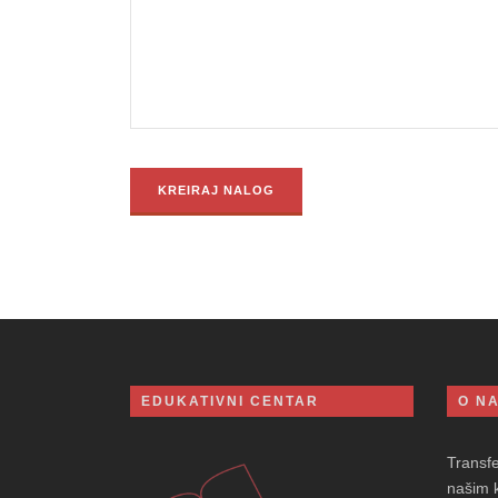
EDUKATIVNI CENTAR
O N
Transf
našim 