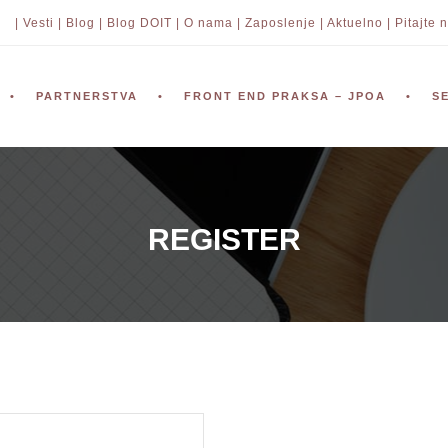
| Vesti |
Blog |
Blog DOIT |
O nama |
Zaposlenje |
Aktuelno |
Pitajte n
PARTNERSTVA
FRONT END PRAKSA – JPOA
S
REGISTER