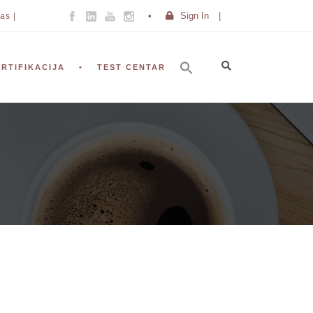
Sign In
|
as |
ERTIFIKACIJA
TEST CENTAR