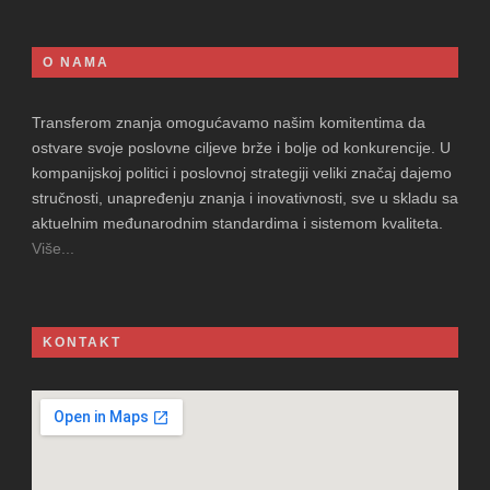
O NAMA
Transferom znanja omogućavamo našim komitentima da
ostvare svoje poslovne ciljeve brže i bolje od konkurencije. U
kompanijskoj politici i poslovnoj strategiji veliki značaj dajemo
stručnosti, unapređenju znanja i inovativnosti, sve u skladu sa
aktuelnim međunarodnim standardima i sistemom kvaliteta.
Više...
KONTAKT