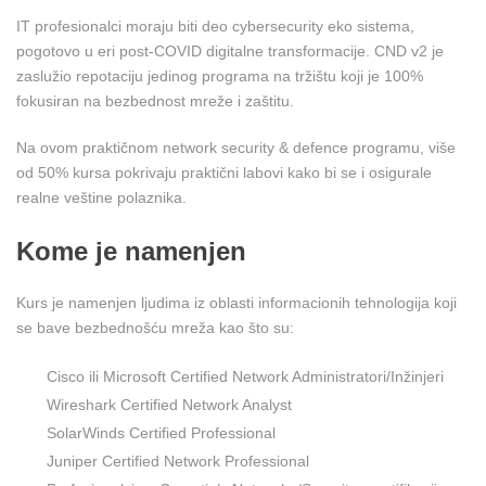
IT profesionalci moraju biti deo cybersecurity eko sistema,
pogotovo u eri post-COVID digitalne transformacije. CND v2 je
zaslužio repotaciju jedinog programa na tržištu koji je 100%
fokusiran na bezbednost mreže i zaštitu.
Na ovom praktičnom network security & defence programu, više
od 50% kursa pokrivaju praktični labovi kako bi se i osigurale
realne veštine polaznika.
Kome je namenjen
Kurs je namenjen ljudima iz oblasti informacionih tehnologija koji
se bave bezbednošću mreža kao što su:
Cisco ili Microsoft Certified Network Administratori/Inžinjeri
Wireshark Certified Network Analyst
SolarWinds Certified Professional
Juniper Certified Network Professional