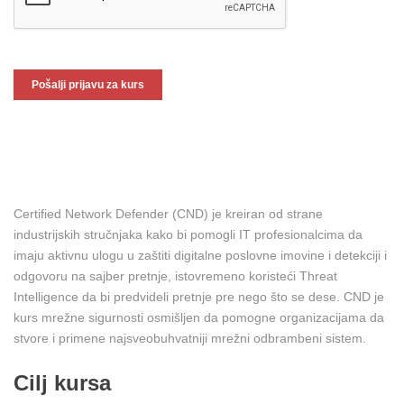
Certified Network Defender (CND) je kreiran od strane
industrijskih stručnjaka kako bi pomogli IT profesionalcima da
imaju aktivnu ulogu u zaštiti digitalne poslovne imovine i detekciji i
odgovoru na sajber pretnje, istovremeno koristeći Threat
Intelligence da bi predvideli pretnje pre nego što se dese. CND je
kurs mrežne sigurnosti osmišljen da pomogne organizacijama da
stvore i primene najsveobuhvatniji mrežni odbrambeni sistem.
Cilj kursa