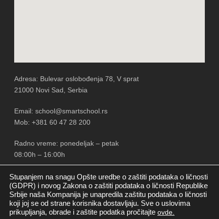
Adresa: Bulevar oslobođenja 78, V sprat
21000 Novi Sad, Serbia
Email: school@smartschool.rs
Mob: +381 60 47 28 200
Radno vreme: ponedeljak – petak
08:00h – 16:00h
Stupanjem na snagu Opšte uredbe o zaštiti podataka o ličnosti
(GDPR) i novog Zakona o zaštiti podataka o ličnosti Republike
Srbije naša Kompanija je unapredila zaštitu podataka o ličnosti
PRATITE NAS
koji joj se od strane korisnika dostavljaju. Sve o uslovima
prikupljanja, obrade i zaštite podatka pročitajte
ovde.