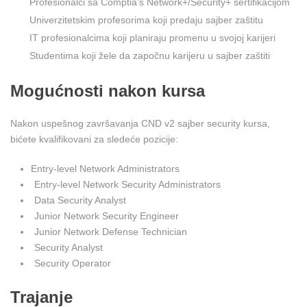
Profesionalci sa Comptia’s Network+/Security+ sertifikacijom
Univerzitetskim profesorima koji predaju sajber zaštitu
IT profesionalcima koji planiraju promenu u svojoj karijeri
Studentima koji žele da započnu karijeru u sajber zaštiti
Mogućnosti nakon kursa
Nakon uspešnog završavanja CND v2 sajber security kursa,
bićete kvalifikovani za sledeće pozicije:
Entry-level Network Administrators
Entry-level Network Security Administrators
Data Security Analyst
Junior Network Security Engineer
Junior Network Defense Technician
Security Analyst
Security Operator
Trajanje