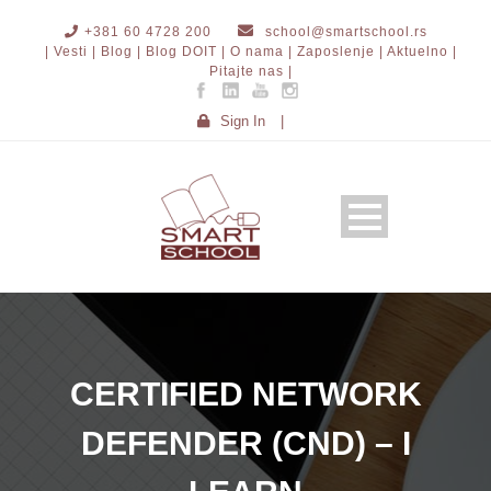
+381 60 4728 200
school@smartschool.rs
| Vesti |
Blog |
Blog DOIT |
O nama |
Zaposlenje |
Aktuelno |
Pitajte nas |
Sign In
|
CERTIFIED NETWORK
DEFENDER (CND) – I