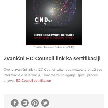
Certified Network Defender (CND)
Zvanični EC-Council link ka sertifikaciji
Ovo je zvanični link ka EC-Council sajtu, gde možete pronaći sve
informacije o sertifikaciji, uslovima za polaganje ispita i procesu
prijave.
EC-Council certifikation