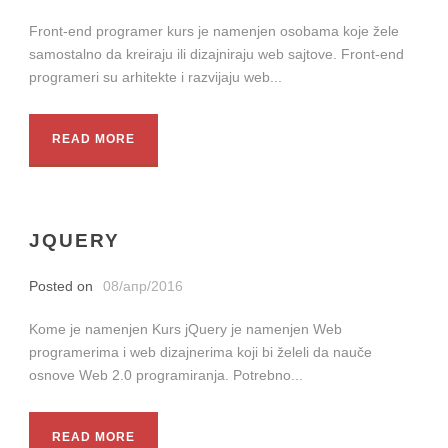
Front-end programer kurs je namenjen osobama koje žele
samostalno da kreiraju ili dizajniraju web sajtove. Front-end
programeri su arhitekte i razvijaju web...
READ MORE
JQUERY
Posted on
08/апр/2016
Kome je namenjen Kurs jQuery je namenjen Web
programerima i web dizajnerima koji bi želeli da nauče
osnove Web 2.0 programiranja. Potrebno...
READ MORE