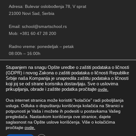
Adresa: Bulevar oslobođenja 78, V sprat
21000 Novi Sad, Serbia
Email: school@smartschool.rs
Mob: +381 60 47 28 200
Radno vreme: ponedeljak – petak
08:00h – 16:00h
Stupanjem na snagu Opšte uredbe o zaštiti podataka o ličnosti
(GDPR) i novog Zakona o zaštiti podataka o ličnosti Republike
Srbije naša Kompanija je unapredila zaštitu podataka o ličnosti
PRATITE NAS
koji joj se od strane korisnika dostavljaju. Sve o uslovima
prikupljanja, obrade i zaštite podatka pročitajte
ovde.
Ova internet stranica može koristiti "kolačiće" radi poboljšanja
usluga. Odluka o dopuštanju korišćenja kolačića na Stranici u
potpunosti je Vaša i možete ih podesiti u postavkama Vašeg
pregledača. Nastavkom korišćenja ove stranice, dajete
saglasnost na Opšte uslove korišćenja. Više o kolačićima
pročitajte
ovde.
Copyright © Smart School New doo
2026. Sva prava