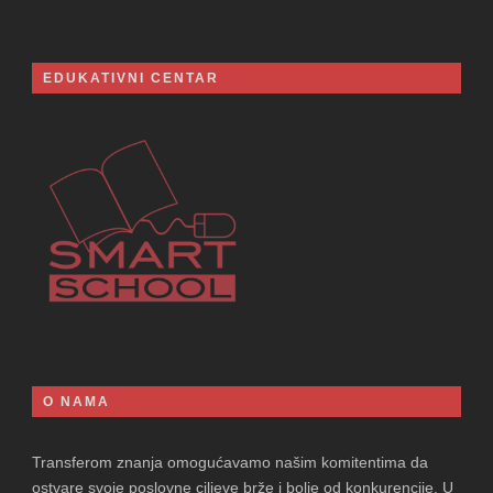
EDUKATIVNI CENTAR
O NAMA
Transferom znanja omogućavamo našim komitentima da
ostvare svoje poslovne ciljeve brže i bolje od konkurencije. U