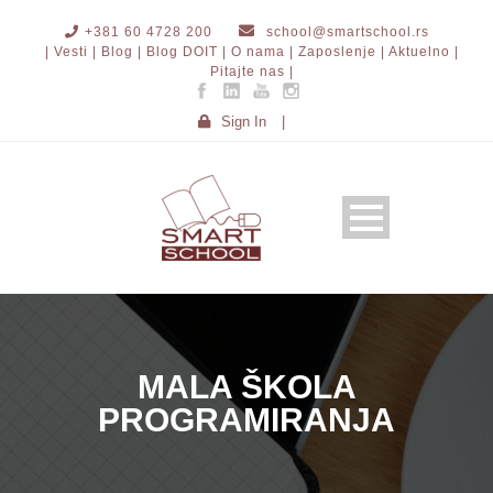
+381 60 4728 200
school@smartschool.rs
| Vesti |
Blog |
Blog DOIT |
O nama |
Zaposlenje |
Aktuelno |
Pitajte nas |
Sign In
|
MALA ŠKOLA
PROGRAMIRANJA