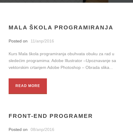
MALA ŠKOLA PROGRAMIRANJA
Posted on
11/апр/2016
Kurs Mala škola programiranja obuhvata obuku za rad u
sledećim programima: Adobe Illustrator –Upoznavanje sa
vektorskim crtanjem Adobe Photoshop – Obrada slika...
READ MORE
FRONT-END PROGRAMER
Posted on
08/апр/2016