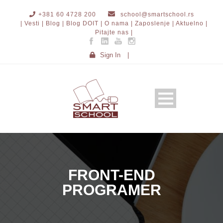
+381 60 4728 200
school@smartschool.rs
| Vesti |
Blog |
Blog DOIT |
O nama |
Zaposlenje |
Aktuelno |
Pitajte nas |
Sign In
|
FRONT-END
PROGRAMER