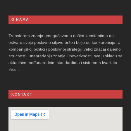
O NAMA
Transferom znanja omogućavamo našim komitentima da
ostvare svoje poslovne ciljeve brže i bolje od konkurencije. U
kompanijskoj politici i poslovnoj strategiji veliki značaj dajemo
stručnosti, unapređenju znanja i inovativnosti, sve u skladu sa
aktuelnim međunarodnim standardima i sistemom kvaliteta.
Više...
KONTAKT