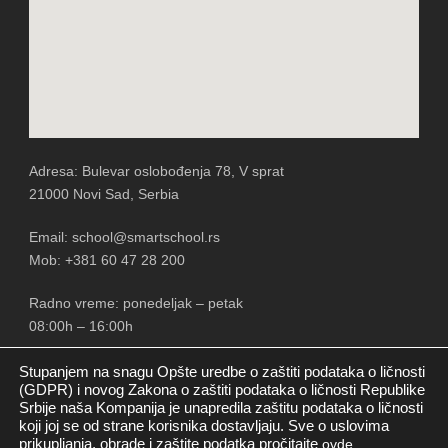
Adresa: Bulevar oslobođenja 78, V sprat
21000 Novi Sad, Serbia
Email: school@smartschool.rs
Mob: +381 60 47 28 200
Radno vreme: ponedeljak – petak
08:00h – 16:00h
Stupanjem na snagu Opšte uredbe o zaštiti podataka o ličnosti
(GDPR) i novog Zakona o zaštiti podataka o ličnosti Republike
Srbije naša Kompanija je unapredila zaštitu podataka o ličnosti
PRATITE NAS
koji joj se od strane korisnika dostavljaju. Sve o uslovima
prikupljanja, obrade i zaštite podatka pročitajte
ovde.