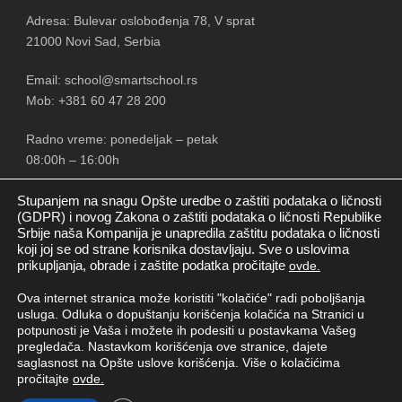
Adresa: Bulevar oslobođenja 78, V sprat
21000 Novi Sad, Serbia
Email: school@smartschool.rs
Mob: +381 60 47 28 200
Radno vreme: ponedeljak – petak
08:00h – 16:00h
Stupanjem na snagu Opšte uredbe o zaštiti podataka o ličnosti
(GDPR) i novog Zakona o zaštiti podataka o ličnosti Republike
Srbije naša Kompanija je unapredila zaštitu podataka o ličnosti
PRATITE NAS
koji joj se od strane korisnika dostavljaju. Sve o uslovima
prikupljanja, obrade i zaštite podatka pročitajte
ovde.
Ova internet stranica može koristiti "kolačiće" radi poboljšanja
usluga. Odluka o dopuštanju korišćenja kolačića na Stranici u
potpunosti je Vaša i možete ih podesiti u postavkama Vašeg
pregledača. Nastavkom korišćenja ove stranice, dajete
saglasnost na Opšte uslove korišćenja. Više o kolačićima
pročitajte
ovde.
Copyright © Smart School New doo
2026. Sva prava