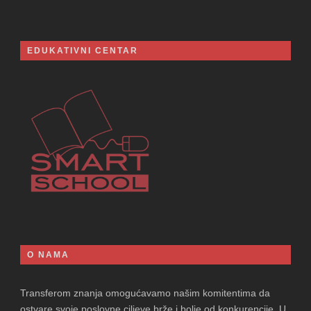
EDUKATIVNI CENTAR
O NAMA
Transferom znanja omogućavamo našim komitentima da
ostvare svoje poslovne ciljeve brže i bolje od konkurencije. U