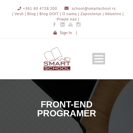
+381 60 4728 200
school@smartschool.rs
| Vesti |
Blog |
Blog DOIT |
O nama |
Zaposlenje |
Aktuelno |
Pitajte nas |
Sign In
|
FRONT-END
PROGRAMER