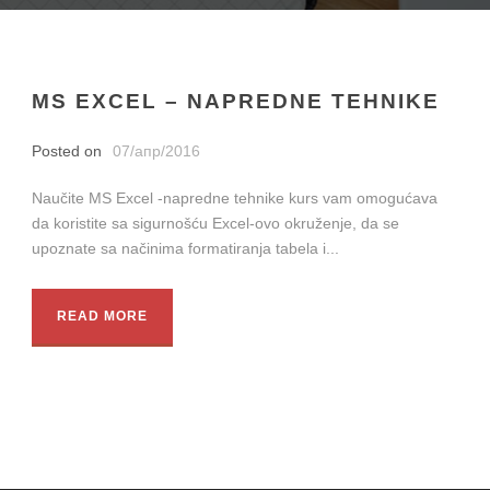
MS EXCEL – NAPREDNE TEHNIKE
Posted on
07/апр/2016
Naučite MS Excel -napredne tehnike kurs vam omogućava
da koristite sa sigurnošću Excel-ovo okruženje, da se
upoznate sa načinima formatiranja tabela i...
READ MORE