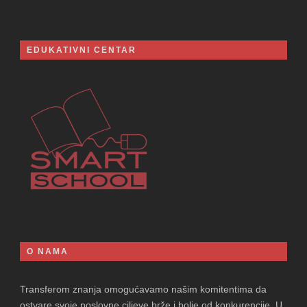
EDUKATIVNI CENTAR
O NAMA
Transferom znanja omogućavamo našim komitentima da
ostvare svoje poslovne ciljeve brže i bolje od konkurencije. U