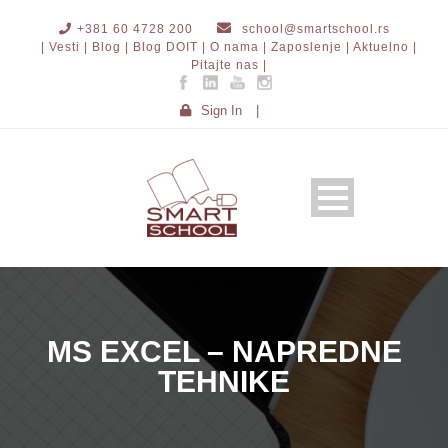
+381 60 4728 200
school@smartschool.rs
| Vesti |
Blog |
Blog DOIT |
O nama |
Zaposlenje |
Aktuelno |
Pitajte nas |
Sign In
|
MS EXCEL – NAPREDNE
TEHNIKE