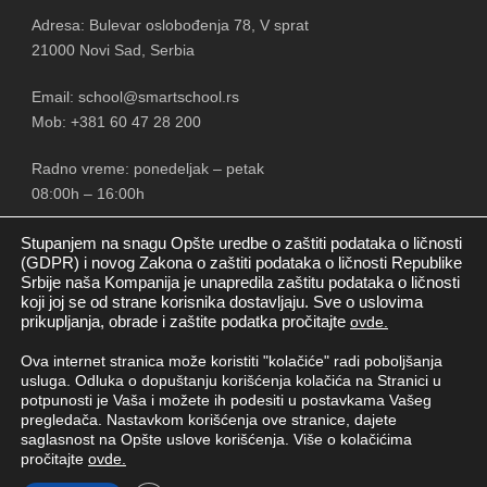
Adresa: Bulevar oslobođenja 78, V sprat
21000 Novi Sad, Serbia
Email: school@smartschool.rs
Mob: +381 60 47 28 200
Radno vreme: ponedeljak – petak
08:00h – 16:00h
Stupanjem na snagu Opšte uredbe o zaštiti podataka o ličnosti
(GDPR) i novog Zakona o zaštiti podataka o ličnosti Republike
Srbije naša Kompanija je unapredila zaštitu podataka o ličnosti
PRATITE NAS
koji joj se od strane korisnika dostavljaju. Sve o uslovima
prikupljanja, obrade i zaštite podatka pročitajte
ovde.
Ova internet stranica može koristiti "kolačiće" radi poboljšanja
usluga. Odluka o dopuštanju korišćenja kolačića na Stranici u
potpunosti je Vaša i možete ih podesiti u postavkama Vašeg
pregledača. Nastavkom korišćenja ove stranice, dajete
saglasnost na Opšte uslove korišćenja. Više o kolačićima
pročitajte
ovde.
Copyright © Smart School New doo
2026. Sva prava