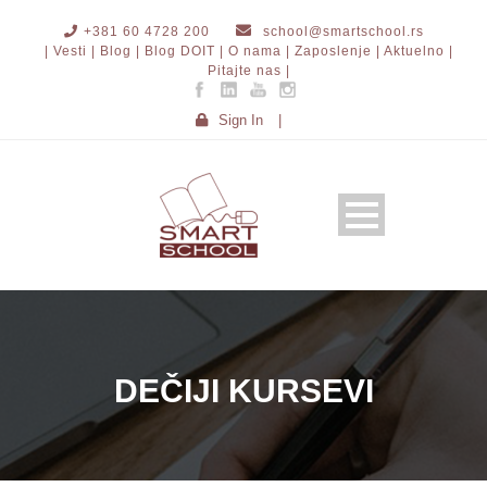
+381 60 4728 200
school@smartschool.rs
| Vesti |
Blog |
Blog DOIT |
O nama |
Zaposlenje |
Aktuelno |
Pitajte nas |
Sign In
|
DEČIJI KURSEVI