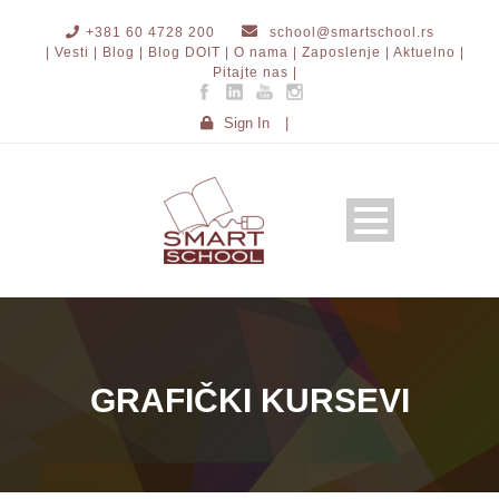
+381 60 4728 200
school@smartschool.rs
| Vesti |
Blog |
Blog DOIT |
O nama |
Zaposlenje |
Aktuelno |
Pitajte nas |
Sign In
|
GRAFIČKI KURSEVI