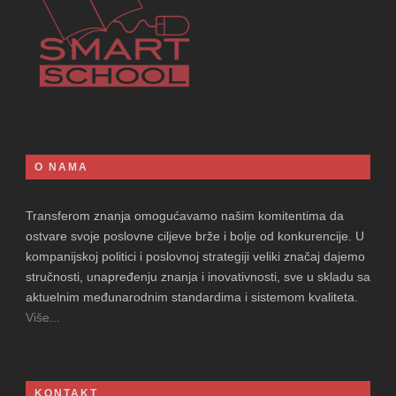
O NAMA
Transferom znanja omogućavamo našim komitentima da
ostvare svoje poslovne ciljeve brže i bolje od konkurencije. U
kompanijskoj politici i poslovnoj strategiji veliki značaj dajemo
stručnosti, unapređenju znanja i inovativnosti, sve u skladu sa
aktuelnim međunarodnim standardima i sistemom kvaliteta.
Više...
KONTAKT