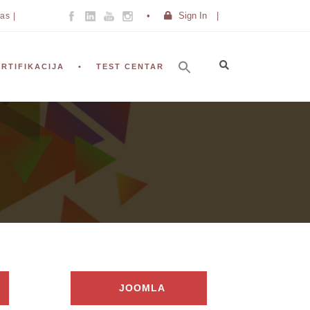
Sign In
|
as |
ERTIFIKACIJA
TEST CENTAR
JOOMLA