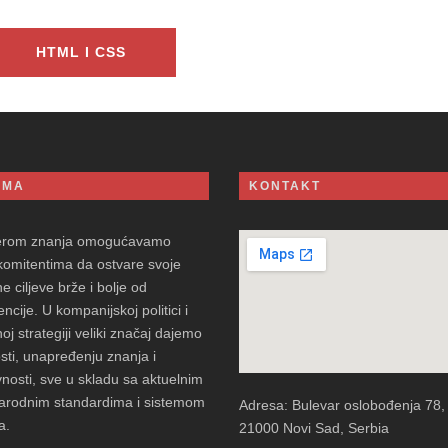
HTML I CSS
AMA
KONTAKT
erom znanja omogućavamo
komitentima da ostvare svoje
e ciljeve brže i bolje od
ncije. U kompanijskoj politici i
oj strategiji veliki značaj dajemo
sti, unapređenju znanja i
vnosti, sve u skladu sa aktuelnim
rodnim standardima i sistemom
Adresa: Bulevar oslobođenja 78,
a.
21000 Novi Sad, Serbia