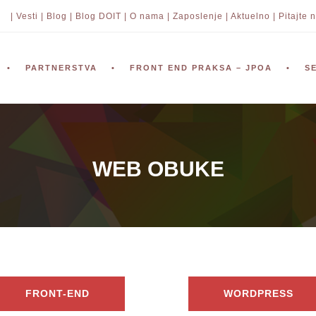
| Vesti |
Blog |
Blog DOIT |
O nama |
Zaposlenje |
Aktuelno |
Pitajte n
PARTNERSTVA
FRONT END PRAKSA – JPOA
S
WEB OBUKE
FRONT-END
WORDPRESS