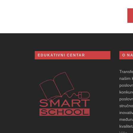
EDUKATIVNI CENTAR
O N
Transf
našim 
poslovn
konkure
poslovn
stručno
inovati
međuna
kvalitet