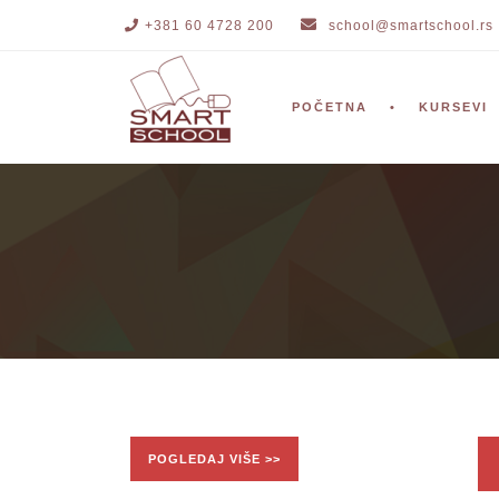
+381 60 4728 200
school@smartschool.rs
POČETNA
KURSEVI
POGLEDAJ VIŠE >>