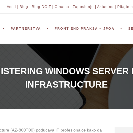
| Vesti |
Blog |
Blog DOIT |
O nama |
Zaposlenje |
Aktuelno |
Pitajte n
PARTNERSTVA
FRONT END PRAKSA – JPOA
S
NISTERING WINDOWS SERVER
INFRASTRUCTURE
ucture (AZ-800T00) podučava IT profesionalce kako da