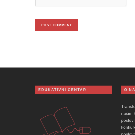
EDUKATIVNI CENTAR
O N
Transf
našim 
poslovn
konkure
poslovn