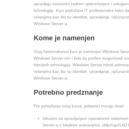
upravljaju osnovnim radnim opterećenjem i uslugama 
tehnologije. Kurs podučava IT profesionalce kako da 
rešenjima kao što su identitet, upravljanje, računar
Windows Server-a.
Kome je namenjen
Ovaj četvorodnevni kurs je namenjen Windows Server 
Windows Server-om i žele da prošire mogućnosti svo
hibridnih tehnologija. Windows Server hibrid administr
rešenjima kao što su identitet, upravljanje, računar
Windows Server-a.
Potrebno predznanje
Pre pohađanja ovog kursa, polaznici moraju imati:
Iskustvo sa upravljanjem operativnim sistemo
Server-a u lokalnim scenarijima, uključujući A