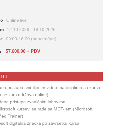
to
Online live
um
12.10.2026 - 19.10.2026
me
09:00-16:00 (pon/sre/pet)
57.600,00 + PDV
a
ITI
ana pristupa snimljenim video materijalima sa kursa
a se kurs održava online)
dana pristupa zvaničnim labovima
Microsoft kursevi se rade sa MCT-jem (Microsoft
fied Trainer)
soft digitalna značka po završetku kursa