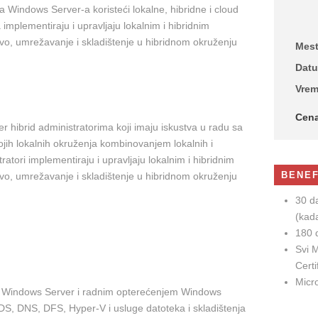
Windows Server-a koristeći lokalne, hibridne i cloud
implementiraju i upravljaju lokalnim i hibridnim
stvo, umrežavanje i skladištenje u hibridnom okruženju
Mes
Dat
Vre
Cen
hibrid administratorima koji imaju iskustva u radu sa
jih lokalnih okruženja kombinovanjem lokalnih i
atori implementiraju i upravljaju lokalnim i hibridnim
BENEF
stvo, umrežavanje i skladištenje u hibridnom okruženju
30 d
(kad
180 
Svi 
Certi
Micro
m Windows Server i radnim opterećenjem Windows
D DS, DNS, DFS, Hyper-V i usluge datoteka i skladištenja