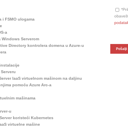
*Pr
obavešt
na i FSMO ulogama
podata
e
DS-a
 sa Windows Serverom
ctive Directory kontrolera domena u Azure-u
era
nstalacije
 Serveru
Server IaaS virtuelnom mašinom na daljinu
enjima pomoću Azure Arc-a
irtuelnim mašinama
rver-u
erver koristeći Kubernetes
aaS virtuelne mašine