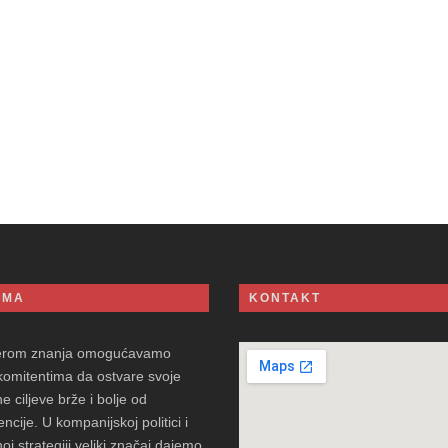
AMA
KONTAKT
erom znanja omogućavamo
komitentima da ostvare svoje
e ciljeve brže i bolje od
ncije. U kompanijskoj politici i
oj strategiji veliki značaj dajemo