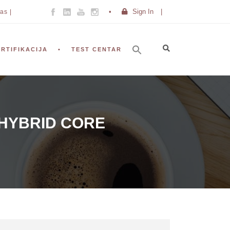
Sign In
|
as |
ERTIFIKACIJA
TEST CENTAR
 HYBRID CORE