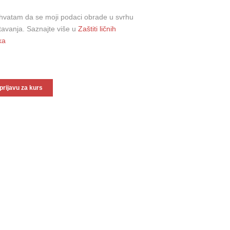
ihvatam da se moji podaci obrade u svrhu
avanja. Saznajte više u
Zaštiti ličnih
ka