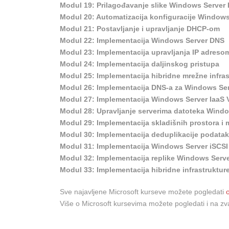
Modul 19: Prilagođavanje slike Windows Server 
Modul 20: Automatizacija konfiguracije Windows 
Modul 21: Postavljanje i upravljanje DHCP-om
Modul 22: Implementacija Windows Server DNS
Modul 23: Implementacija upravljanja IP adreso
Modul 24: Implementacija daljinskog pristupa
Modul 25: Implementacija hibridne mrežne infras
Modul 26: Implementacija DNS-a za Windows Se
Modul 27: Implementacija Windows Server IaaS VM
Modul 28: Upravljanje serverima datoteka Wind
Modul 29: Implementacija skladišnih prostora i 
Modul 30: Implementacija deduplikacije podata
Modul 31: Implementacija Windows Server iSCSI
Modul 32: Implementacija replike Windows Serve
Modul 33: Implementacija hibridne infrastrukture 
Sve najavljene Microsoft kurseve možete pogledati
Više o Microsoft kursevima možete pogledati i na z