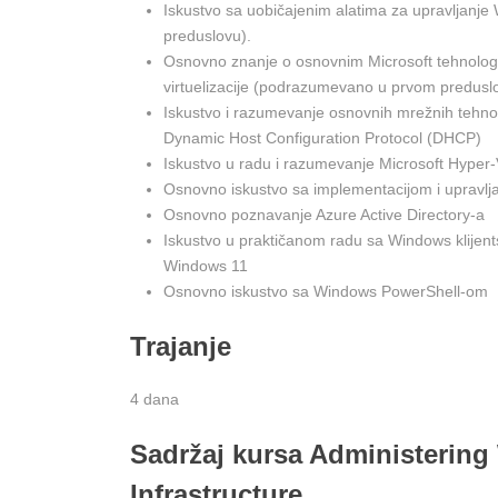
Iskustvo sa uobičajenim alatima za upravljan
preduslovu).
Osnovno znanje o osnovnim Microsoft tehnologi
virtuelizacije (podrazumevano u prvom predusl
Iskustvo i razumevanje osnovnih mrežnih tehnolo
Dynamic Host Configuration Protocol (DHCP)
Iskustvo u radu i razumevanje Microsoft Hyper-V
Osnovno iskustvo sa implementacijom i upravlj
Osnovno poznavanje Azure Active Directory-a
Iskustvo u praktičanom radu sa Windows klijent
Windows 11
Osnovno iskustvo sa Windows PowerShell-om
Trajanje
4 dana
Sadržaj kursa Administering
Infrastructure