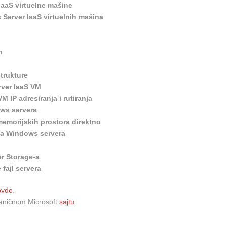
IaaS virtuelne mašine
Server IaaS virtuelnih mašina
m
trukture
rver IaaS VM
 IP adresiranja i rutiranja
ows servera
memorijskih prostora direktno
ka Windows servera
r Storage-a
fajl servera
ovde
.
vaničnom Microsoft
sajtu
.