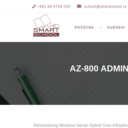
+381 60 4728 200
school@smartschool.rs
POČETNA
KURSEVI
AZ-800 ADMI
Administering Windows Server Hybrid Core Infrastr