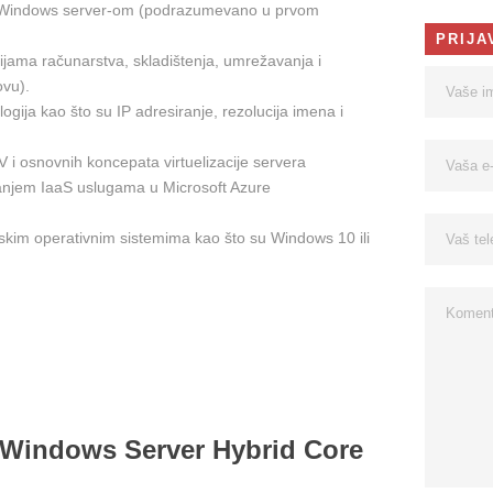
je Windows server-om (podrazumevano u prvom
PRIJA
jama računarstva, skladištenja, umrežavanja i
ovu).
gija kao što su IP adresiranje, rezolucija imena i
 i osnovnih koncepata virtuelizacije servera
anjem IaaS uslugama u Microsoft Azure
skim operativnim sistemima kao što su Windows 10 ili
 Windows Server Hybrid Core