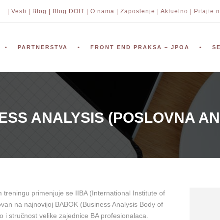
| Vesti |
Blog |
Blog DOIT |
O nama |
Zaposlenje |
Aktuelno |
Pitajte n
PARTNERSTVA
FRONT END PRAKSA – JPOA
S
ESS ANALYSIS (POSLOVNA AN
reningu primenjuje se IIBA (International Institute of
ovan na najnovijoj BABOK (Business Analysis Body of
o i stručnost velike zajednice BA profesionalaca.