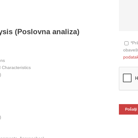
sis (Poslovna analiza)
*Pr
obavešt
podata
ons
Characteristics
)
)