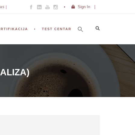
Sign In
|
as |
ERTIFIKACIJA
TEST CENTAR
ALIZA)