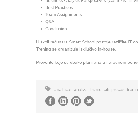
Business Analysis Perspectives (Contexts, Env
Best Practices
Team Assignments
Q&A
Conclusion
U školi računara Smart School postoje različite IT o
Trening se organizuje isključivo in-house.
Proverite koje su obuke planirane u narednom perio
analitičar
,
analiza
,
biznis
,
cilj
,
proces
,
treni