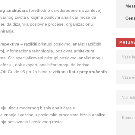
Mes
og analitičara
(prethodno usredsređene na zahteve)
stvarnog života u kojima poslovni analitičar može da
Cen
imer, da dizajnira poslovne procese, organizacionu
jniranja.
PRIJA
rspektiva
– različiti pristupi poslovnoj analizi različitih
zvoj, informaciona tehnologija, poslovna arhitektura,
ma. Ovi specijalizovani pristupi poslovnoj analizi mogu
fesiju, dok eksperti analitičari mogu da koriste
ABOK Guide v3 pruža bitno revidiranu
listu preporučenih
eju ulogu modernog biznis analitičara u
e znanje i veštine u poslovnim procesima biznis analize,
đenja poslovanja i poslovnog rasta.