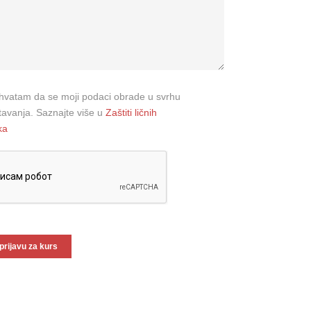
ihvatam da se moji podaci obrade u svrhu
avanja. Saznajte više u
Zaštiti ličnih
ka