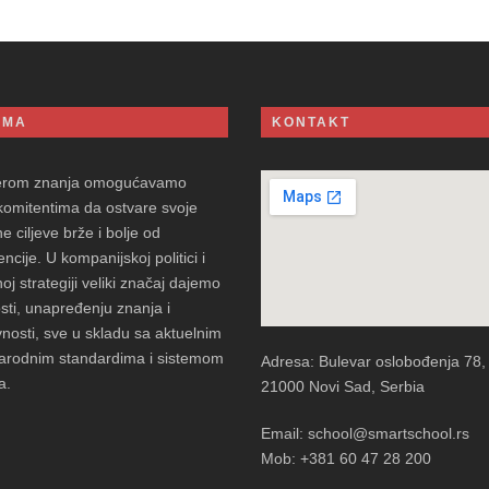
AMA
KONTAKT
erom znanja omogućavamo
komitentima da ostvare svoje
e ciljeve brže i bolje od
ncije. U kompanijskoj politici i
oj strategiji veliki značaj dajemo
sti, unapređenju znanja i
vnosti, sve u skladu sa aktuelnim
rodnim standardima i sistemom
Adresa: Bulevar oslobođenja 78,
a.
21000 Novi Sad, Serbia
Email: school@smartschool.rs
Mob: +381 60 47 28 200