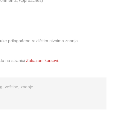
ironments, Approaches)
buke prilagođene različitim nivoima znanja.
du na stranici
Zakazani kursevi
.
ng
,
veštine
,
znanje