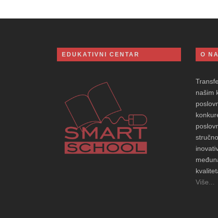
EDUKATIVNI CENTAR
O N
Transf
našim 
poslovn
konkure
poslovn
stručno
inovati
međuna
kvalitet
Više...