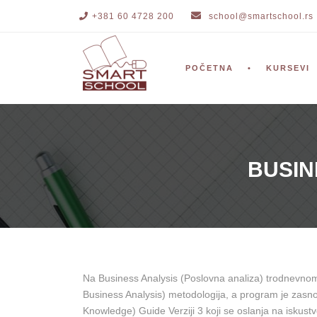
+381 60 4728 200
school@smartschool.rs
POČETNA
KURSEVI
BUSIN
Na Business Analysis (Poslovna analiza) trodnevnom t
Business Analysis) metodologija, a program je zasn
Knowledge) Guide Verziji 3 koji se oslanja na iskustv