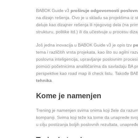
BABOK Guide v3
proširuje odgovornosti poslovn
na dizajn rešenja. Ovo je u skladu sa projektima iz 
deluje kao dizajner rešenja ili njegovog dela (na pr
strukturu, politike itd.) ili da učestvuje u procesu diza
Još jedna inovacija u BABOK Guide v3 je opis tzv
pe
tema i različitih vrsta projekata, kao što su agilni ra
poslovna inteligencija, upravljanje poslovnim procesi
pomoći početnicima analitičarima da savladaju BA pro
perspektive kao road map ili check listu. Takođe B
tehnika
.
Kome je namenjen
Trening je namenjen svima onima koji žele da razum
kompaniji. Svima koji teže ka tome da unaprede svoj
u cilju postizanja boljih poslovnih rezultata, unapre