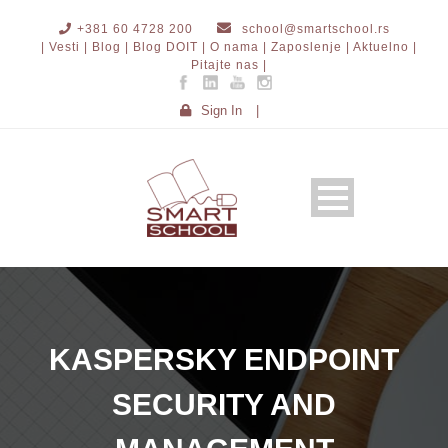
+381 60 4728 200
school@smartschool.rs
| Vesti |
Blog |
Blog DOIT |
O nama |
Zaposlenje |
Aktuelno |
Pitajte nas |
Sign In
|
KASPERSKY ENDPOINT
SECURITY AND