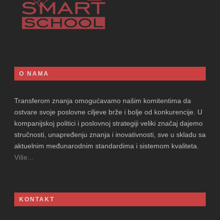
O NAMA
Transferom znanja omogućavamo našim komitentima da
ostvare svoje poslovne ciljeve brže i bolje od konkurencije. U
kompanijskoj politici i poslovnoj strategiji veliki značaj dajemo
stručnosti, unapređenju znanja i inovativnosti, sve u skladu sa
aktuelnim međunarodnim standardima i sistemom kvaliteta.
Više...
KONTAKT