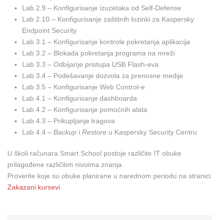
Lab 2.9 – Konfigurisanje izuzetaka od Self-Defense
Lab 2.10 – Konfigurisanje zaštitnih lozinki za Kaspersky
Endpoint Security
Lab 3.1 – Konfigurisanje kontrole pokretanja aplikacija
Lab 3.2 – Blokada pokretanja programa na mreži
Lab 3.3 – Odbijanje pristupa USB Flash-eva
Lab 3.4 – Podešavanje dozvola za prenosne medije
Lab 3.5 – Konfigurisanje Web Control-e
Lab 4.1 – Konfigurisanje dashboarda
Lab 4.2 – Konfigurisanje pomoćnih alata
Lab 4.3 – Prikupljanje tragova
Lab 4.4 –
Backup
i
Restore
u Kaspersky Security Centru
U školi računara Smart School postoje različite IT obuke
prilagođene različitim nivoima znanja.
Proverite koje su obuke planirane u narednom periodu na stranici
Zakazani kursevi
.