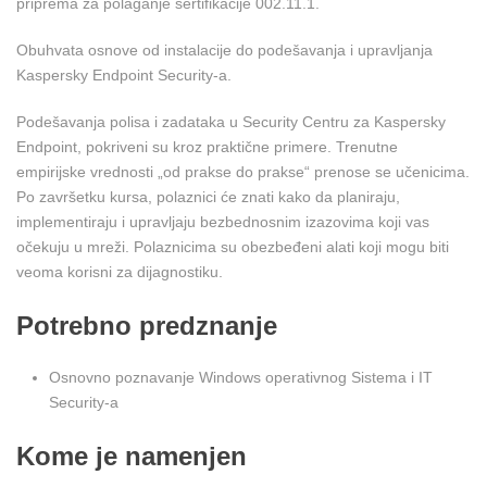
priprema za polaganje sertifikacije 002.11.1.
Obuhvata osnove od instalacije do podešavanja i upravljanja
Kaspersky Endpoint Security-a.
Podešavanja polisa i zadataka u Security Centru za Kaspersky
Endpoint, pokriveni su kroz praktične primere. Trenutne
empirijske vrednosti „od prakse do prakse“ prenose se učenicima.
Po završetku kursa, polaznici će znati kako da planiraju,
implementiraju i upravljaju bezbednosnim izazovima koji vas
očekuju u mreži. Polaznicima su obezbeđeni alati koji mogu biti
veoma korisni za dijagnostiku.
Potrebno predznanje
Osnovno poznavanje Windows operativnog Sistema i IT
Security-a
Kome je namenjen