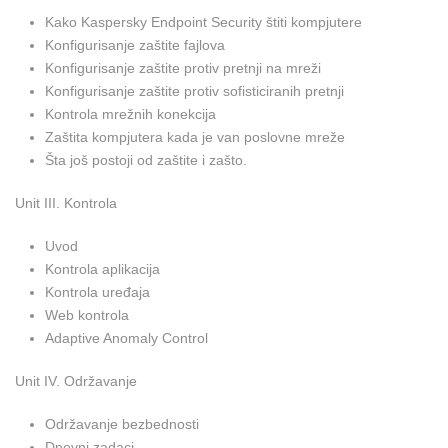
Kako Kaspersky Endpoint Security štiti kompjutere
Konfigurisanje zaštite fajlova
Konfigurisanje zaštite protiv pretnji na mreži
Konfigurisanje zaštite protiv sofisticiranih pretnji
Kontrola mrežnih konekcija
Zaštita kompjutera kada je van poslovne mreže
Šta još postoji od zaštite i zašto.
Unit III. Kontrola
Uvod
Kontrola aplikacija
Kontrola uređaja
Web kontrola
Adaptive Anomaly Control
Unit IV. Održavanje
Održavanje bezbednosti
Dnevni zadaci