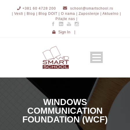
+381 60 4728 200
school@smartschool.rs
| Vesti |
Blog |
Blog DOIT |
O nama |
Zaposlenje |
Aktuelno |
Pitajte nas |
Sign In
|
WINDOWS
COMMUNICATION
FOUNDATION (WCF)