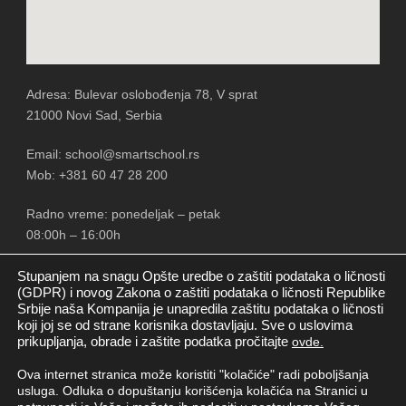
Adresa: Bulevar oslobođenja 78, V sprat
21000 Novi Sad, Serbia
Email: school@smartschool.rs
Mob: +381 60 47 28 200
Radno vreme: ponedeljak – petak
08:00h – 16:00h
Stupanjem na snagu Opšte uredbe o zaštiti podataka o ličnosti
(GDPR) i novog Zakona o zaštiti podataka o ličnosti Republike
Srbije naša Kompanija je unapredila zaštitu podataka o ličnosti
PRATITE NAS
koji joj se od strane korisnika dostavljaju. Sve o uslovima
prikupljanja, obrade i zaštite podatka pročitajte
ovde.
Ova internet stranica može koristiti "kolačiće" radi poboljšanja
usluga. Odluka o dopuštanju korišćenja kolačića na Stranici u