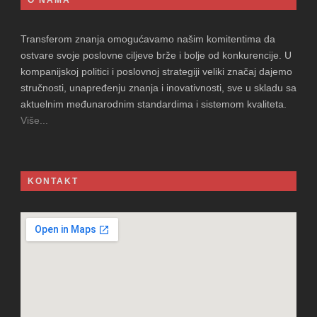
O NAMA
Transferom znanja omogućavamo našim komitentima da
ostvare svoje poslovne ciljeve brže i bolje od konkurencije. U
kompanijskoj politici i poslovnoj strategiji veliki značaj dajemo
stručnosti, unapređenju znanja i inovativnosti, sve u skladu sa
aktuelnim međunarodnim standardima i sistemom kvaliteta.
Više...
KONTAKT