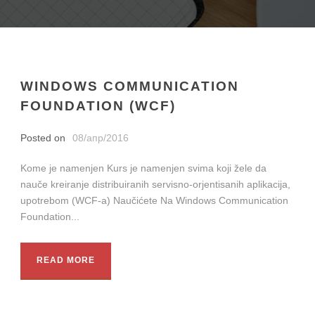
WINDOWS COMMUNICATION
FOUNDATION (WCF)
Posted on
08/апр/2016
Kome je namenjen Kurs je namenjen svima koji žele da
nauče kreiranje distribuiranih servisno-orjentisanih aplikacija,
upotrebom (WCF-a) Naučićete Na Windows Communication
Foundation...
READ MORE