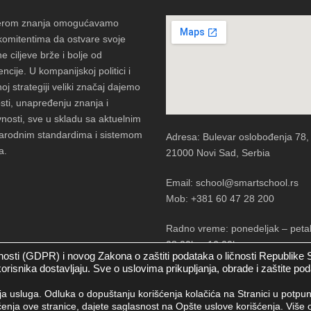
erom znanja omogućavamo
komitentima da ostvare svoje
e ciljeve brže i bolje od
ncije. U kompanijskoj politici i
oj strategiji veliki značaj dajemo
sti, unapređenju znanja i
vnosti, sve u skladu sa aktuelnim
rodnim standardima i sistemom
Adresa: Bulevar oslobođenja 78,
a.
21000 Novi Sad, Serbia
Email: school@smartschool.rs
Mob: +381 60 47 28 200
Radno vreme: ponedeljak – peta
08:00h – 16:00h
osti (GDPR) i novog Zakona o zaštiti podataka o ličnosti Republike 
 korisnika dostavljaju. Sve o uslovima prikupljanja, obrade i zaštite po
nja usluga. Odluka o dopuštanju korišćenja kolačića na Stranici u potpun
ja ove stranice, dajete saglasnost na Opšte uslove korišćenja. Više o 