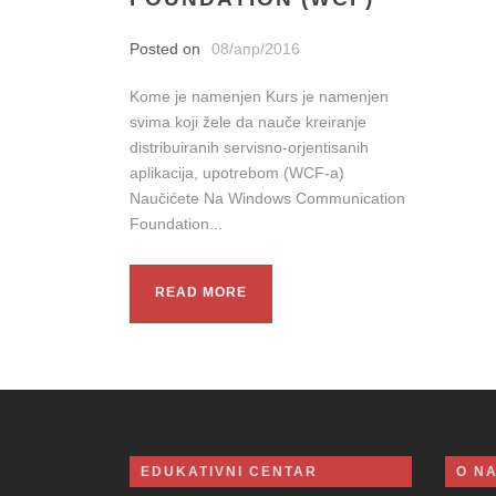
Posted on
08/апр/2016
Kome je namenjen Kurs je namenjen
svima koji žele da nauče kreiranje
distribuiranih servisno-orjentisanih
aplikacija, upotrebom (WCF-a)
Naučićete Na Windows Communication
Foundation...
READ MORE
EDUKATIVNI CENTAR
O N