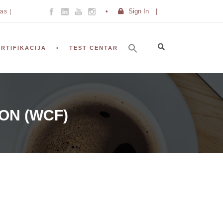
Sign In
|
as |
ERTIFIKACIJA
TEST CENTAR
ON (WCF)