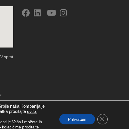
 V sprat
k
Srbije naša Kompanija je
datka pročitajte
ovde.
Close GDPR C
Prihvatam
osti je Vaša i možete ih
kolačićima pročitajte