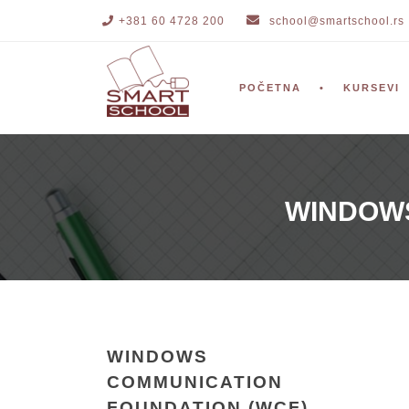
+381 60 4728 200
school@smartschool.rs
POČETNA
KURSEVI
WINDOWS
WINDOWS
COMMUNICATION
FOUNDATION (WCF)