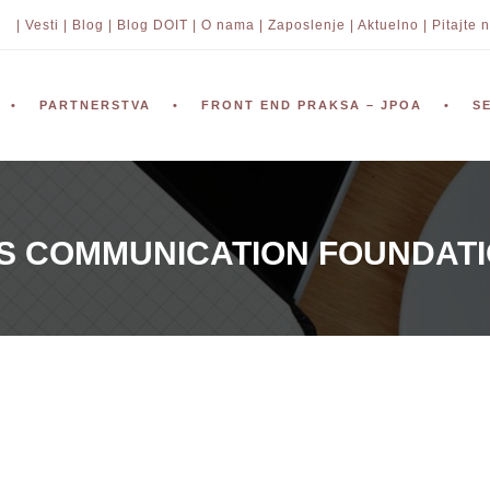
| Vesti |
Blog |
Blog DOIT |
O nama |
Zaposlenje |
Aktuelno |
Pitajte n
PARTNERSTVA
FRONT END PRAKSA – JPOA
S
 COMMUNICATION FOUNDATI