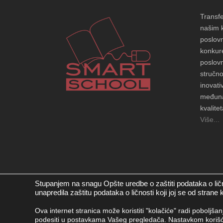
Transf
našim 
poslovn
konkure
poslovn
stručno
inovati
međuna
kvalitet
Više...
Stupanjem na snagu Opšte uredbe o zaštiti podataka o ličn
unapredila zaštitu podataka o ličnosti koji joj se od strane
Ova internet stranica može koristiti "kolačiće" radi poboljša
podesiti u postavkama Vašeg pregledača. Nastavkom korišćen