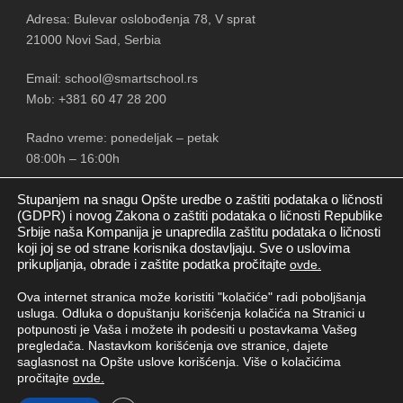
Adresa: Bulevar oslobođenja 78, V sprat
21000 Novi Sad, Serbia
Email: school@smartschool.rs
Mob: +381 60 47 28 200
Radno vreme: ponedeljak – petak
08:00h – 16:00h
Stupanjem na snagu Opšte uredbe o zaštiti podataka o ličnosti
(GDPR) i novog Zakona o zaštiti podataka o ličnosti Republike
Srbije naša Kompanija je unapredila zaštitu podataka o ličnosti
PRATITE NAS
koji joj se od strane korisnika dostavljaju. Sve o uslovima
prikupljanja, obrade i zaštite podatka pročitajte
ovde.
Ova internet stranica može koristiti "kolačiće" radi poboljšanja
usluga. Odluka o dopuštanju korišćenja kolačića na Stranici u
potpunosti je Vaša i možete ih podesiti u postavkama Vašeg
pregledača. Nastavkom korišćenja ove stranice, dajete
saglasnost na Opšte uslove korišćenja. Više o kolačićima
pročitajte
ovde.
Copyright © Smart School New doo
2026. Sva prava