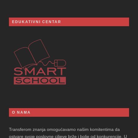
EDUKATIVNI CENTAR
O NAMA
Transferom znanja omogućavamo našim komitentima da
ostvare svoje poslovne ciljeve brže i bolje od konkurencije. U