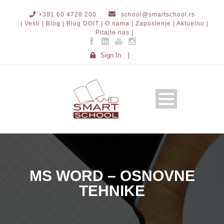
+381 60 4728 200
school@smartschool.rs
| Vesti |
Blog |
Blog DOIT |
O nama |
Zaposlenje |
Aktuelno |
Pitajte nas |
Sign In
|
MS WORD – OSNOVNE
TEHNIKE