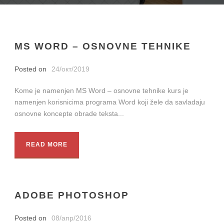
MS WORD – OSNOVNE TEHNIKE
Posted on
24/окт/2019
Kome je namenjen MS Word – osnovne tehnike kurs je
namenjen korisnicima programa Word koji žele da savladaju
osnovne koncepte obrade teksta...
READ MORE
ADOBE PHOTOSHOP
Posted on
08/апр/2016