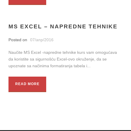
MS EXCEL – NAPREDNE TEHNIKE
Posted on
07/апр/2016
Naučite MS Excel -napredne tehnike kurs vam omogućava
da koristite sa sigurnošću Excel-ovo okruženje, da se
upoznate sa načinima formatiranja tabela i...
READ MORE