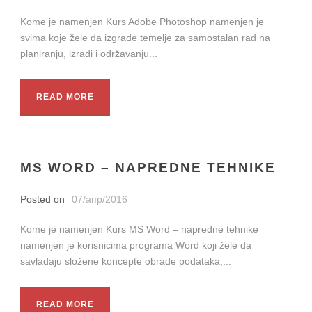
Kome je namenjen Kurs Adobe Photoshop namenjen je
svima koje žele da izgrade temelje za samostalan rad na
planiranju, izradi i održavanju...
READ MORE
MS WORD – NAPREDNE TEHNIKE
Posted on
07/апр/2016
Kome je namenjen Kurs MS Word – napredne tehnike
namenjen je korisnicima programa Word koji žele da
savladaju složene koncepte obrade podataka,...
READ MORE