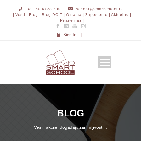
+381 60 4728 200
school@smartschool.rs
| Vesti |
Blog |
Blog DOIT |
O nama |
Zaposlenje |
Aktuelno |
Pitajte nas |
Sign In
|
BLOG
Vesti, akcije, događaji, zanimljivosti...