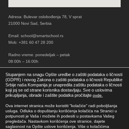
Adresa: Bulevar oslobođenja 78, V sprat
21000 Novi Sad, Serbia
Email: school@smartschool.rs
Mob: +381 60 47 28 200
Radno vreme: ponedeljak – petak
08:00h – 16:00h
Stupanjem na snagu Opšte uredbe o zaštiti podataka o ličnosti
(GDPR) i novog Zakona o zaštiti podataka o ličnosti Republike
Srbije naša Kompanija je unapredila zaštitu podataka o ličnosti
PRATITE NAS
koji joj se od strane korisnika dostavljaju. Sve o uslovima
prikupljanja, obrade i zaštite podatka pročitajte
ovde.
Ova internet stranica može koristiti "kolačiće" radi poboljšanja
usluga. Odluka o dopuštanju korišćenja kolačića na Stranici u
potpunosti je Vaša i možete ih podesiti u postavkama Vašeg
pregledača. Nastavkom korišćenja ove stranice, dajete
saglasnost na Opšte uslove korišćenja. Više o kolačićima