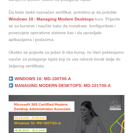
Da biste stekli naznačen sertifikat, potrebno je da položite
Windows 10
i
Managing Modern Desktops
kurs. Prijavite
se za kurseve i naučite kako da instalirate, konfigurišete i
povezujete operativne sisteme kao i da upravljate
aplikacijama i podacima.
Ukoliko se prijavite za jedan ili oba kursa, mi Vam poklanjamo
vaučer za polaganje ispita koji će vas odvesti korak dalje do
željenog sertifikata.
WINDOWS 10: MD-100T00-A
MANAGING MODERN DESKTOPS: MD-101T00-A