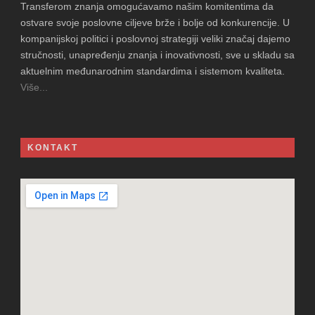
Transferom znanja omogućavamo našim komitentima da
ostvare svoje poslovne ciljeve brže i bolje od konkurencije. U
kompanijskoj politici i poslovnoj strategiji veliki značaj dajemo
stručnosti, unapređenju znanja i inovativnosti, sve u skladu sa
aktuelnim međunarodnim standardima i sistemom kvaliteta.
Više...
KONTAKT