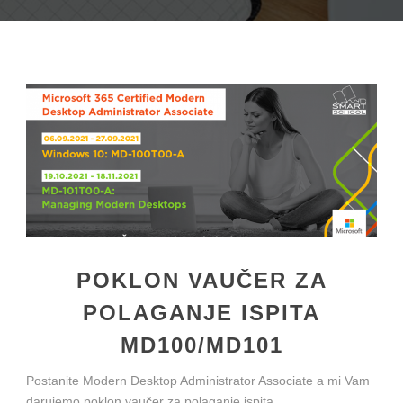
POKLON VAUČER ZA
POLAGANJE ISPITA
MD100/MD101
Postanite Modern Desktop Administrator Associate a mi Vam
darujemo poklon vaučer za polaganje ispita.