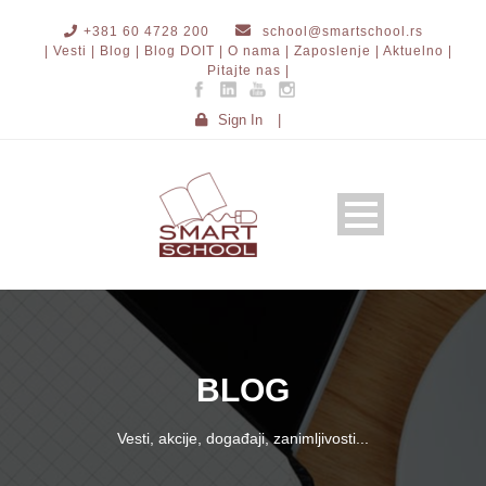
+381 60 4728 200
school@smartschool.rs
| Vesti |
Blog |
Blog DOIT |
O nama |
Zaposlenje |
Aktuelno |
Pitajte nas |
Sign In
|
BLOG
Vesti, akcije, događaji, zanimljivosti...