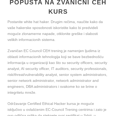
POPUSTA NA ZVANIČNI CEH
KURS
Postanite white hat haker. Drugim rečima, naučite kako da
vaše hakerske sposobnosti iskoristite kako bi predvideli
moguće zlonamerne napade, otklonite greške i slabosti
velikih informacionih sistema.
Zvaničan EC Council CEH trening je namenjen ljudima iz
oblasti informacionih tehnologija koji se bave bezbednošću
informacija u organizaciji kao što su security officers, security
analyst, AI security officer, IT auditors, security professionals,
risk/threat/vulnerability analyst, senior system administrators,
senior network administrator, network administrator and
engineers, DBA administrators i svakome ko se brine o
integritetu mreže.
Održavanje Certified Ethical Hacker kursa je moguće
isključivo u ovlašćenim EC-Council Trening centrima i zato je
ovo odlična prilika da steknete ovaj sertifikat u Srbiji, u