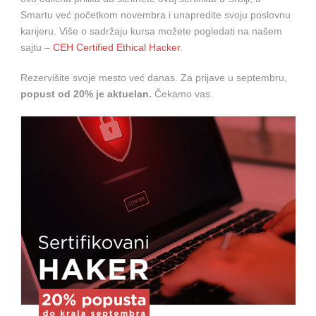
Smartu već početkom novembra i unapredite svoju poslovnu
karijeru. Više o sadržaju kursa možete pogledati na našem
sajtu –
CEH Certified Ethical Hacker
.
Rezervišite svoje mesto već danas. Za prijave u septembru,
popust od 20% je aktuelan.
Čekamo vas.