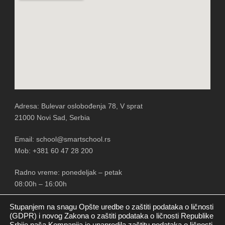
Adresa: Bulevar oslobođenja 78, V sprat
21000 Novi Sad, Serbia
Email: school@smartschool.rs
Mob: +381 60 47 28 200
Radno vreme: ponedeljak – petak
08:00h – 16:00h
Stupanjem na snagu Opšte uredbe o zaštiti podataka o ličnosti
(GDPR) i novog Zakona o zaštiti podataka o ličnosti Republike