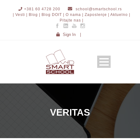
+381 60 4728 200
school@smartschool.rs
| Vesti |
Blog |
Blog DOIT |
O nama |
Zaposlenje |
Aktuelno |
Pitajte nas |
Sign In
|
VERITAS