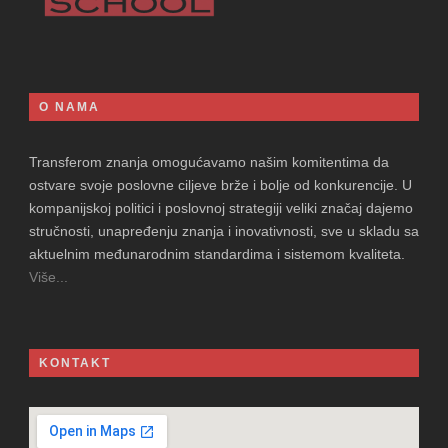
O NAMA
Transferom znanja omogućavamo našim komitentima da
ostvare svoje poslovne ciljeve brže i bolje od konkurencije. U
kompanijskoj politici i poslovnoj strategiji veliki značaj dajemo
stručnosti, unapređenju znanja i inovativnosti, sve u skladu sa
aktuelnim međunarodnim standardima i sistemom kvaliteta.
Više...
KONTAKT