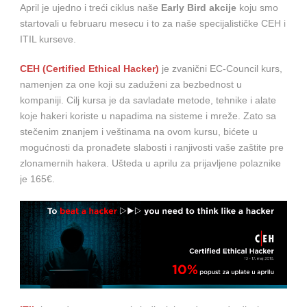
April je ujedno i treći ciklus naše
Early Bird akcije
koju smo
startovali u februaru mesecu i to za naše specijalističke CEH i
ITIL kurseve.
CEH (Certified Ethical Hacker)
je zvanični EC-Council kurs,
namenjen za one koji su zaduženi za bezbednost u
kompaniji. Cilj kursa je da savladate metode, tehnike i alate
koje hakeri koriste u napadima na sisteme i mreže. Zato sa
stečenim znanjem i veštinama na ovom kursu, bićete u
mogućnosti da pronađete slabosti i ranjivosti vaše zaštite pre
zlonamernih hakera. Ušteda u aprilu za prijavljene polaznike
je 165€.