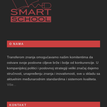
O NAMA
Transferom znanja omogućavamo našim komitentima da
ostvare svoje poslovne ciljeve brže i bolje od konkurencije. U
kompanijskoj politici i poslovnoj strategiji veliki značaj dajemo
stručnosti, unapređenju znanja i inovativnosti, sve u skladu sa
aktuelnim međunarodnim standardima i sistemom kvaliteta.
Više...
KONTAKT