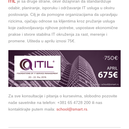
ITIL
je sa druge strane, okvir dizajniran da standardizuje
odabir, planiranje, isporuku i održavanje IT usluga u okviru
poslovanja. Cilj je da pomogne organizacijama da upravljaju
rizicima, ojačaju odnose sa klijentima kroz pružanje usluga
koje zadovoljavanju njihove potrebe, uspostave ekonomične
prakse i stvore stabilna IT okruženja za rast, merenje i
promene. Ušteda u aprilu iznosi 75€.
Za sve konsultacije i pitanja o kursevima, slobodno pozovite
naše savetnike na telefon: +381 65 4728 200 ili nas
kontaktirajte putem maila:
school@smart.rs
.