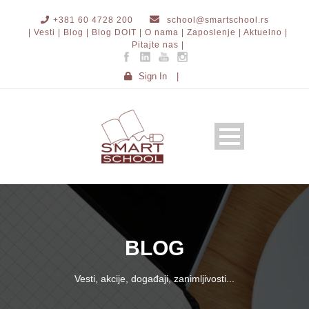
+381 60 4728 200
school@smartschool.rs
| Vesti |
Blog |
Blog DOIT |
O nama |
Zaposlenje |
Aktuelno |
Pitajte nas |
Sign In
|
BLOG
Vesti, akcije, događaji, zanimljivosti...