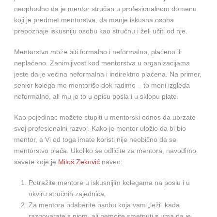
neophodno da je mentor stručan u profesionalnom domenu
koji je predmet mentorstva, da manje iskusna osoba
prepoznaje iskusniju osobu kao stručnu i želi učiti od nje.
Mentorstvo može biti formalno i neformalno, plaćeno ili
neplaćeno. Zanimljivost kod mentorstva u organizacijama
jeste da je većina neformalna i indirektno plaćena. Na primer,
senior kolega me mentoriše dok radimo – to meni izgleda
neformalno, ali mu je to u opisu posla i u sklopu plate.
Kao pojedinac možete stupiti u mentorski odnos da ubrzate
svoj profesionalni razvoj. Kako je mentor uložio da bi bio
mentor, a Vi od toga imate koristi nije neobično da se
mentorstvo plaća. Ukoliko se odličite za mentora, navodimo
savete koje je
Miloš Zeković
naveo:
Potražite mentore u iskusnijim kolegama na poslu i u
okviru stručnih zajednica.
Za mentora odaberite osobu koja vam „leži“ kada
razgovarate s njom, ali nemojte smetnuti s uma da je