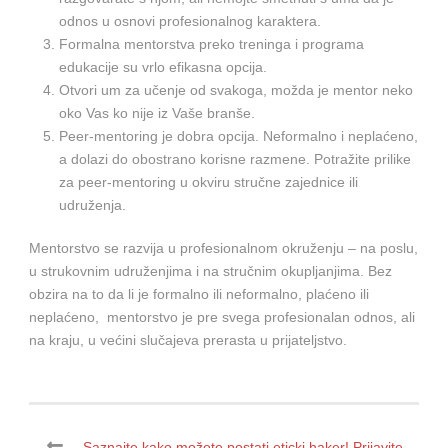
odnos u osnovi profesionalnog karaktera.
Formalna mentorstva preko treninga i programa
edukacije su vrlo efikasna opcija.
Otvori um za učenje od svakoga, možda je mentor neko
oko Vas ko nije iz Vaše branše.
Peer-mentoring je dobra opcija. Neformalno i neplaćeno,
a dolazi do obostrano korisne razmene. Potražite prilike
za peer-mentoring u okviru stručne zajednice ili
udruženja.
Mentorstvo se razvija u profesionalnom okruženju – na poslu,
u strukovnim udruženjima i na stručnim okupljanjima. Bez
obzira na to da li je formalno ili neformalno, plaćeno ili
neplaćeno, mentorstvo je pre svega profesionalan odnos, ali
na kraju, u većini slučajeva prerasta u prijateljstvo.
Saznajte kako možete postati eticki haker! Prijavite