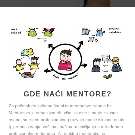
GDE NAĆI MENTORE?
Za početak da kažemo šta bi to mentorstvo trebalo biti.
Mentorstvo je odnos između više iskusne i manje iskusne
osobe, sa ciljem profesionalnog razvoja manje iskusne osobe
tj. prenos znanja, veština i načina razmišljanja u određenom
profesionalnom domenu. Za efektno mentorstvo je