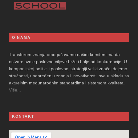
O NAMA
Transferom znanja omogućavamo našim komitentima da
ostvare svoje poslovne ciljeve brže i bolje od konkurencije. U
kompanijskoj politici i poslovnoj strategiji veliki značaj dajemo
stručnosti, unapređenju znanja i inovativnosti, sve u skladu sa
aktuelnim međunarodnim standardima i sistemom kvaliteta.
Više...
KONTAKT