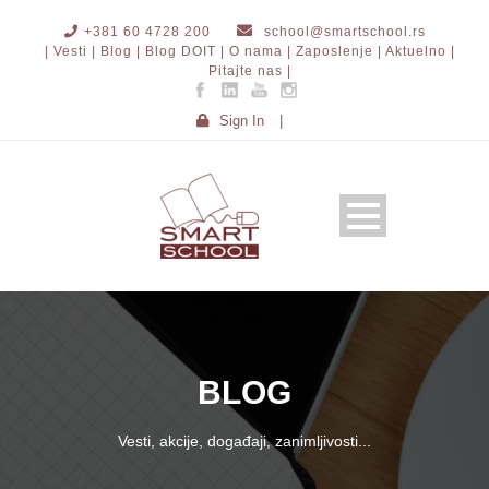
+381 60 4728 200
school@smartschool.rs
| Vesti |
Blog |
Blog DOIT |
O nama |
Zaposlenje |
Aktuelno |
Pitajte nas |
Sign In
|
BLOG
Vesti, akcije, događaji, zanimljivosti...