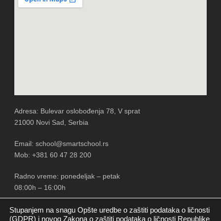
Adresa: Bulevar oslobođenja 78, V sprat
21000 Novi Sad, Serbia
Email: school@smartschool.rs
Mob: +381 60 47 28 200
Radno vreme: ponedeljak – petak
08:00h – 16:00h
Stupanjem na snagu Opšte uredbe o zaštiti podataka o ličnosti
(GDPR) i novog Zakona o zaštiti podataka o ličnosti Republike