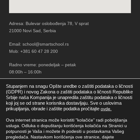
Adresa: Bulevar oslobođenja 78, V sprat
21000 Novi Sad, Serbia
Email: school@smartschool.rs
Mob: +381 60 47 28 200
Radno vreme: ponedeljak – petak
08:00h – 16:00h
Stupanjem na snagu Opšte uredbe o zaštiti podataka o ličnosti
(GDPR) i novog Zakona o zaštiti podataka o ličnosti Republike
Srbije naša Kompanija je unapredila zaštitu podataka o ličnosti
PRATITE NAS
koji joj se od strane korisnika dostavljaju. Sve o uslovima
prikupljanja, obrade i zaštite podatka pročitajte
ovde.
Ova internet stranica može koristiti "kolačiće" radi poboljšanja
usluga. Odluka o dopuštanju korišćenja kolačića na Stranici u
potpunosti je Vaša i možete ih podesiti u postavkama Vašeg
pregledača. Nastavkom korišćenja ove stranice, dajete