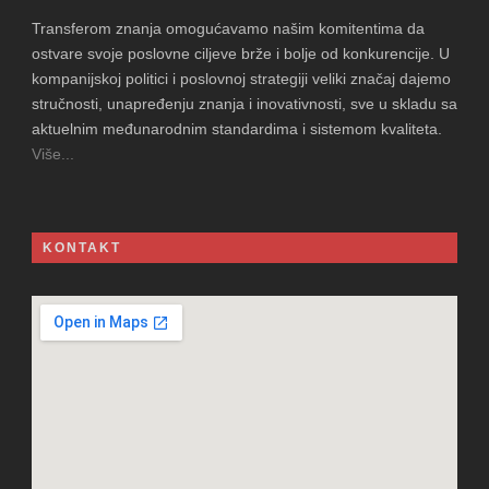
Transferom znanja omogućavamo našim komitentima da
ostvare svoje poslovne ciljeve brže i bolje od konkurencije. U
kompanijskoj politici i poslovnoj strategiji veliki značaj dajemo
stručnosti, unapređenju znanja i inovativnosti, sve u skladu sa
aktuelnim međunarodnim standardima i sistemom kvaliteta.
Više...
KONTAKT