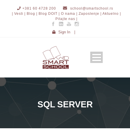
+381 60 4728 200
school@smartschool.rs
| Vesti |
Blog |
Blog DOIT |
O nama |
Zaposlenje |
Aktuelno |
Pitajte nas |
Sign In
|
SQL SERVER