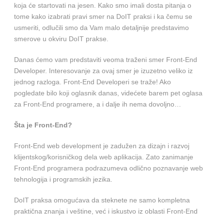
koja će startovati na jesen. Kako smo imali dosta pitanja o
tome kako izabrati pravi smer na DoIT praksi i ka čemu se
usmeriti, odlučili smo da Vam malo detaljnije predstavimo
smerove u okviru DoIT prakse.
Danas ćemo vam predstaviti veoma traženi smer Front-End
Developer. Interesovanje za ovaj smer je izuzetno veliko iz
jednog razloga. Front-End Developeri se traže! Ako
pogledate bilo koji oglasnik danas, videćete barem pet oglasa
za Front-End programere, a i dalje ih nema dovoljno…
Šta je Front-End?
Front-End web development je zadužen za dizajn i razvoj
klijentskog/korisničkog dela web aplikacija. Zato zanimanje
Front-End programera podrazumeva odlično poznavanje web
tehnologija i programskih jezika.
DoIT praksa omogućava da steknete ne samo kompletna
praktična znanja i veštine, već i iskustvo iz oblasti Front-End