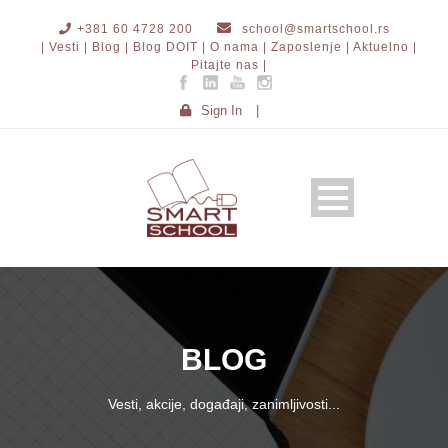
+381 60 4728 200
school@smartschool.rs
| Vesti |
Blog |
Blog DOIT |
O nama |
Zaposlenje |
Aktuelno |
Pitajte nas |
Sign In
|
BLOG
Vesti, akcije, događaji, zanimljivosti...