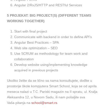
Angular 2/RxJS/HTTP and RESTful Services
5
PROJEKAT: BIG PROJECT(S) (DIFFERENT TEAMS
WORKING TOGETHER)
Start with final project
Communicate with backend in order to define API’s
Angular Best Practices – SPA
Web site optimization – SEO
Use SCRUM as methodology for team work and
collaboration
Develop website using/implementing knowledge
acquired in previous projects
Ukoliko želite da se lično sa nama konsultujete, dođite u
prostorije škole kompjutera Smart School, koja se od aprila
meseca nalazi u T.C. Pariski magazin na II spratu, ul. Kralja
Aleksandra 12, u Novom Sadu, ili nam pošaljite sva
Vaša pitanja na
school@smart.rs
.