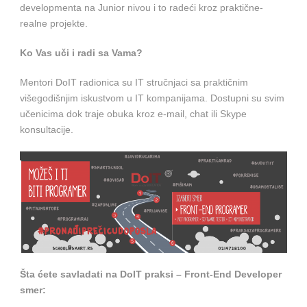
developmenta na Junior nivou i to radeći kroz praktične-
realne projekte.
Ko Vas uči i radi sa Vama?
Mentori DoIT radionica su IT stručnjaci sa praktičnim
višegodišnjim iskustvom u IT kompanijama. Dostupni su svim
učenicima dok traje obuka kroz e-mail, chat ili Skype
konsultacije.
Šta ćete savladati na DoIT praksi – Front-End Developer
smer: