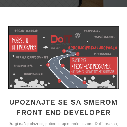
UPOZNAJTE SE SA SMEROM
FRONT-END DEVELOPER
Dragi naši polaznici, počeo je upis treće sezone DoIT prakse,