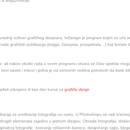
 ili angažovanja.
ajvredniji softver grafičkog dizajnera. InDesign je program kojim se uče v
ade grafičkih publikacija (knjiga, časopisa, prospekata…) koji koriste d
e, ali nakon obuke rada u ovom programu otvara se čitav spektar mogu
vi saveti i trikovi i jedna je od osnovnih veština potrebnih da biste bil
đati odvojeno ili kao deo kursa za
grafički dizajn
.
kacija za uređivanje fotografija na svetu. U Photoshopu se radi kreiran
i drugih elemenata zajedno u jednom dizajnu. Obrada fotografija, dodava
ginalnoj fotografiji, kreiranje reklamnih banera, dizajniranje sajta, blo