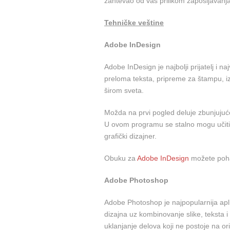
zahtevao od vas prilikom zapošljavanja
Tehničke veštine
Adobe InDesign
Adobe InDesign je najbolji prijatelj i n
preloma teksta, pripreme za štampu, izr
širom sveta.
Možda na prvi pogled deluje zbunjujuć
U ovom programu se stalno mogu učiti no
grafički dizajner.
Obuku za
Adobe InDesign
možete poha
Adobe Photoshop
Adobe Photoshop je najpopularnija apli
dizajna uz kombinovanje slike, teksta 
uklanjanje delova koji ne postoje na ori