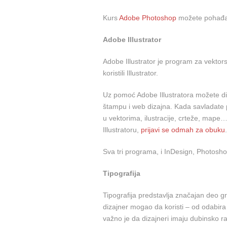
Kurs
Adobe Photoshop
možete pohađat
Adobe Illustrator
Adobe Illustrator je program za vektorsk
koristili Illustrator.
Uz pomoć Adobe Illustratora možete diz
štampu i web dizajna. Kada savladate 
u vektorima, ilustracije, crteže, mape…
Illustratoru,
prijavi se odmah za obuku
.
Sva tri programa, i InDesign, Photoshop 
Tipografija
Tipografija predstavlja značajan deo gra
dizajner mogao da koristi – od odabira
važno je da dizajneri imaju dubinsko r