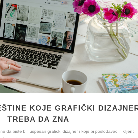
EŠTINE KOJE GRAFIČKI DIZAJNE
TREBA DA ZNA
da biste bili uspešan grafički dizajner i koje bi poslodavac ili klijent