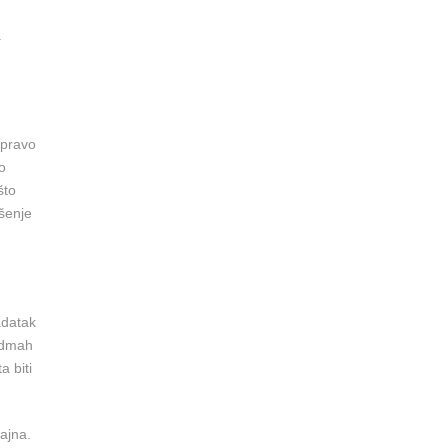
.
apravo
o
što
ešenje
adatak
 odmah
a biti
zajna.