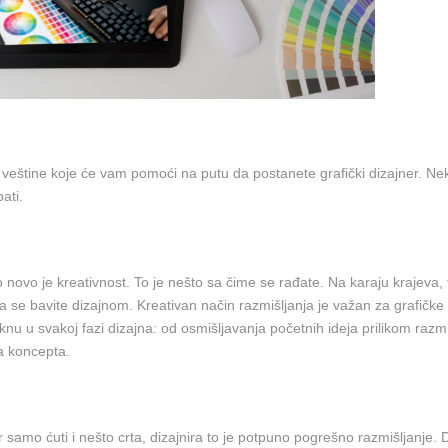
 veštine koje će vam pomoći na putu da postanete grafički dizajner. Ne
ati.
 novo je kreativnost. To je nešto sa čime se rađate. Na karaju krajeva, 
a se bavite dizajnom. Kreativan način razmišljanja je važan za grafičke
nu u svakoj fazi dizajna: od osmišljavanja početnih ideja prilikom razmi
a koncepta.
r samo ćuti i nešto crta, dizajnira to je potpuno pogrešno razmišljanje. 