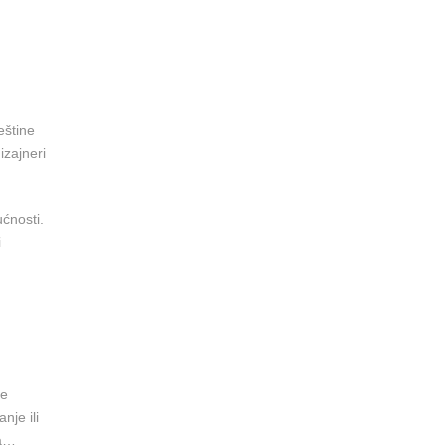
eštine
izajneri
ćnosti.
i
je
nje ili
ga…