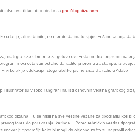
i odvojeno ili kao deo obuke za
grafičkog dizajnera
.
o crtanje, ali ne brinite, ne morate da imate sjajne veštine crtanja da b
ajnirati grafičke elemente za gotovo sve vrste medija, pripremi materij
program moći ćete samostalno da radite pripremu za štampu, izrađujet
 Prvi korak je edukacija, stoga ukoliko još ne znaš da radiš u Adobe
i Illustrator su visoko rangirani na listi osnovnih veština grafičkog diza
fičkog dizajna. Tu se misli na sve veštine vezane za tipografiju koji bi g
 pravog fonta do poravnanja, keringa… Pored tehničkih veština tipograf
azumevanje tipografije kako bi mogli da objasne zašto su napravili odr