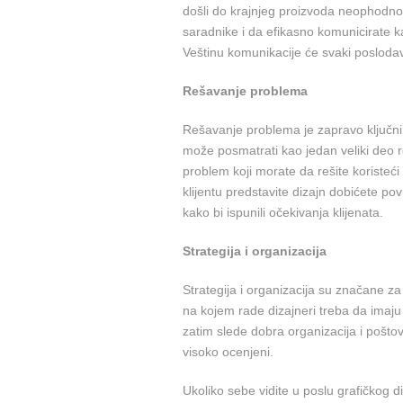
došli do krajnjeg proizvoda neophodno 
saradnike i da efikasno komunicirate kak
Veštinu komunikacije će svaki posloda
Rešavanje problema
Rešavanje problema je zapravo ključni 
može posmatrati kao jedan veliki deo r
problem koji morate da rešite koristeći 
klijentu predstavite dizajn dobićete pov
kako bi ispunili očekivanja klijenata.
Strategija i organizacija
Strategija i organizacija su značane z
na kojem rade dizajneri treba da imaju 
zatim slede dobra organizacija i pošto
visoko ocenjeni.
Ukoliko sebe vidite u poslu grafičkog d