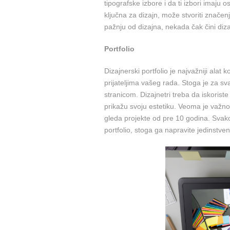
tipografske izbore i da ti izbori imaju 
ključna za dizajn, može stvoriti značen
pažnju od dizajna, nekada čak čini dizaj
Portfolio
Dizajnerski portfolio je najvažniji alat 
prijateljima vašeg rada. Stoga je za sv
stranicom. Dizajnetri treba da iskoriste
prikažu svoju estetiku. Veoma je važno 
gleda projekte od pre 10 godina. Svako
portfolio, stoga ga napravite jedinstve