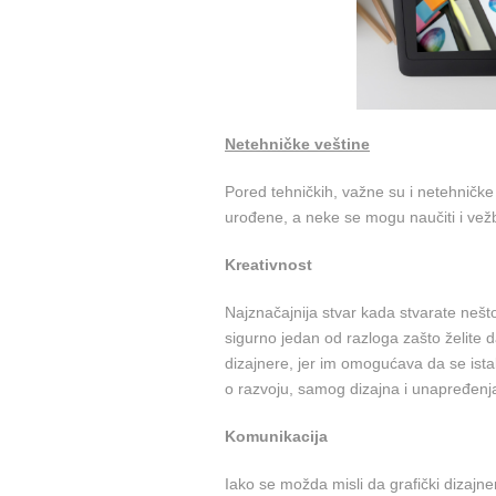
Netehničke veštine
Pored tehničkih, važne su i netehničke
urođene, a neke se mogu naučiti i vežb
Kreativnost
Najznačajnija stvar kada stvarate nešto
sigurno jedan od razloga zašto želite d
dizajnere, jer im omogućava da se istak
o razvoju, samog dizajna i unapređenj
Komunikacija
Iako se možda misli da grafički dizajne