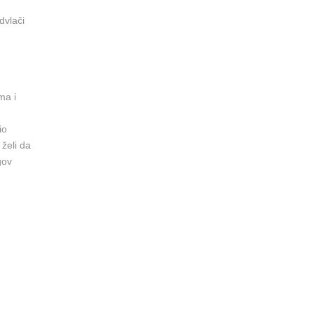
dvlači
ma i
io
 želi da
gov