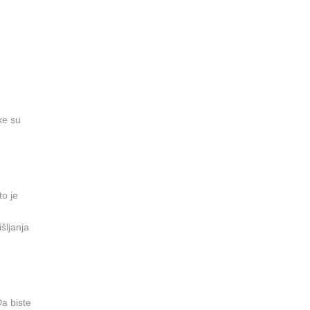
ke su
to je
šljanja
Da biste