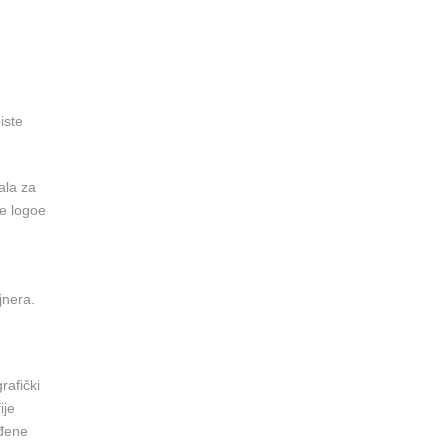
iste
ala za
e logoe
jnera.
rafički
ije
eđene