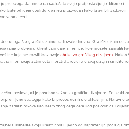
je pre svega da umete da saslušate svoje pretpostavljenje, klijente i
o biste od ideje došli do krajnjeg proizvoda i kako bi svi bili zadovoljni
vac veoma ceniti.
deo onoga što grafički dizajner radi svakodnevno. Grafički dizajn se z
ešavanja problema: klijent vam daje smernice, koje možete zamisliti ka
veštine koje ste razvili kroz svoje
obuke za grafičkog dizajnera
. Nakon 
ratne informacije zatim ćete morati da revidirate svoj dizajn i smislite r
a većinu poslova, ali je posebno važna za grafičke dizajnere. Za svaki z
pripremljenu strategiju kako bi proces učinili što efikasnijim. Naravno
vanje zadatih rokova kao nešto zbog čega ćete kod poslodavca i klijenat
izajnera usmerite svoju kreativnost u jedno od najtraženijih područja di