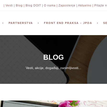
| Vesti |
Blog |
Blog DOIT |
O nama |
Zaposlenje |
Aktuelno |
Pitajte n
PARTNERSTVA
FRONT END PRAKSA – JPOA
S
BLOG
Vesti, akcije, događaji, zanimljivosti...