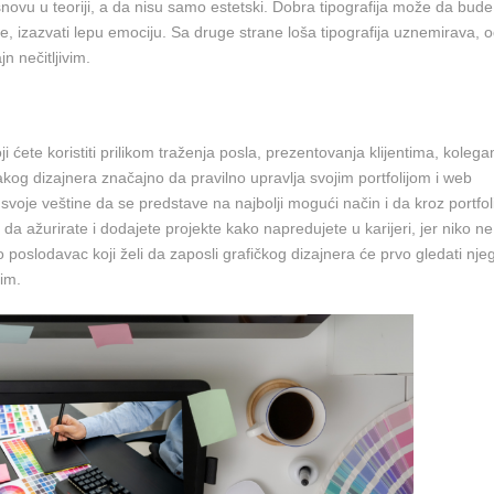
osnovu u teoriji, a da nisu samo estetski. Dobra tipografija može da bude
je, izazvati lepu emociju. Sa druge strane loša tipografija uznemirava, o
n nečitljivim.
koji ćete koristiti prilikom traženja posla, prezentovanja klijentima, kolega
akog dizajnera značajno da pravilno upravlja svojim portfolijom i web
 svoje veštine da se predstave na najbolji mogući način i da kroz portfol
da ažurirate i dodajete projekte kako napredujete u karijeri, jer niko ne
 poslodavac koji želi da zaposli grafičkog dizajnera će prvo gledati nje
nim.