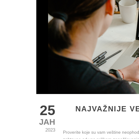
25
NAJVAŽNIJE V
ЈАН
2023
Proverite koje su vam veštine neophodne 