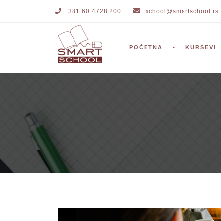
+381 60 4728 200
school@smartschool.rs
POČETNA
KURSEVI