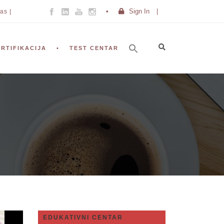
Sign In
|
as |
ERTIFIKACIJA
TEST CENTAR
EDUKATIVNI CENTAR