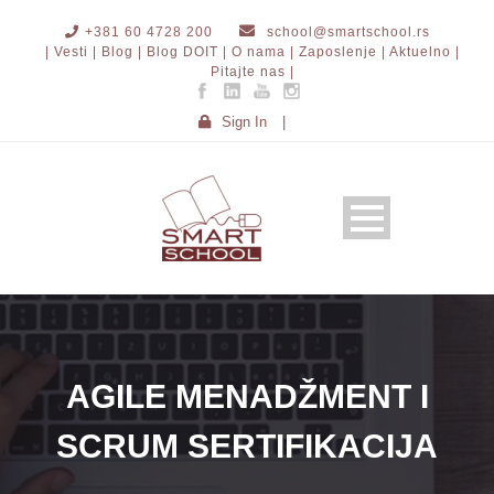
+381 60 4728 200
school@smartschool.rs
| Vesti |
Blog |
Blog DOIT |
O nama |
Zaposlenje |
Aktuelno |
Pitajte nas |
Sign In
|
AGILE MENADŽMENT I
SCRUM SERTIFIKACIJA