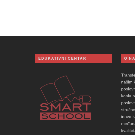
EDUKATIVNI CENTAR
O N
Transf
našim 
poslovn
konkure
poslovn
stručno
inovati
međuna
kvalitet