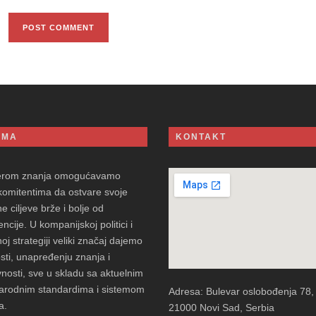
AMA
KONTAKT
erom znanja omogućavamo
komitentima da ostvare svoje
e ciljeve brže i bolje od
ncije. U kompanijskoj politici i
oj strategiji veliki značaj dajemo
sti, unapređenju znanja i
vnosti, sve u skladu sa aktuelnim
rodnim standardima i sistemom
Adresa: Bulevar oslobođenja 78,
a.
21000 Novi Sad, Serbia