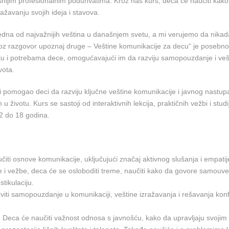
snijim profesionalnim poduhvatima. Kroz naš kurs, deca će naučiti kako
ažavanju svojih ideja i stavova.
edna od najvažnijih veština u današnjem svetu, a mi verujemo da nikada
 kroz razgovor upoznaj druge – Veštine komunikacije za decu“ je posebno
astu i potrebama dece, omogućavajući im da razviju samopouzdanje i veš
vota.
bi pomogao deci da razviju ključne veštine komunikacije i javnog nastup
životu. Kurs se sastoji od interaktivnih lekcija, praktičnih vežbi i studi
12 do 18 godina.
iti osnove komunikacije, uključujući značaj aktivnog slušanja i empatij
ke i vežbe, deca će se osloboditi treme, naučiti kako da govore samouve
stikulaciju.
iti samopouzdanje u komunikaciji, veštine izražavanja i rešavanja konf
 Deca će naučiti važnost odnosa s javnošću, kako da upravljaju svojim