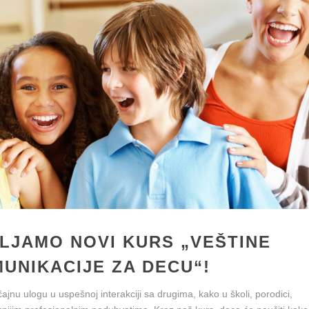
LJAMO NOVI KURS „VEŠTINE
UNIKACIJE ZA DECU“!
jnu ulogu u uspešnoj interakciji sa drugima, kako u školi, porodici,