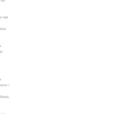
 da
 nije
tine
a,
ja
e.
reno i
likata,