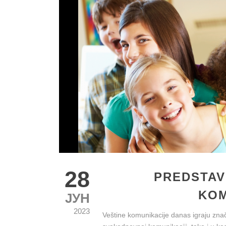
28
PREDSTAV
KOM
ЈУН
2023
Veštine komunikacije danas igraju znača