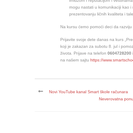
imidžom i reputacijom i veštinama 
mogu nastati u komunikaciji kao 
prezentovanju ličnih kvaliteta i tal
Na kursu ćemo pomoći deci da razviju v
Prijavite svoje dete danas na kurs „Pr
koji je zakazan za subotu 8. jul i pomo
života. Prijave na telefon
0604728200
na našem sajtu
https://www.smartschoo
Novi YouTube kanal Smart škole računara
Neverovatna ponu