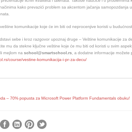
prezentacije ličnih kvaliteta i talenata. Takođe naučiće i o problemima k
i načinima kako prevazići problem sa akcentom jačanja samopozdanja u
enata.
eštine komunikacije koje će im biti od neprocenjive koristi u budućnost
edstavi sebe i kroz razgovor upoznaj druge – Veštine komunikacije za d
zite mu da stekne ključne veštine koje će mu biti od koristi u svim aspe
ili mejlom na
school@smartschool.rs
, a dodatne informacije možete 
l.rs/course/vestine-komunikacija-i-pr-za-decu/
da – 70% popusta za Microsoft Power Platform Fundamentals obuku!