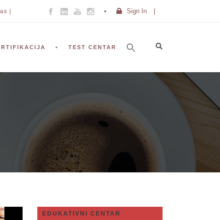
Sign In
|
as |
ERTIFIKACIJA
TEST CENTAR
EDUKATIVNI CENTAR