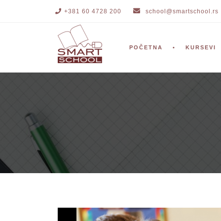
+381 60 4728 200
school@smartschool.rs
POČETNA
KURSEVI