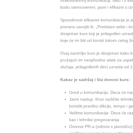
svakodnevnoj komunikaciji, tako i u ka
budu samouvereni, jasni i efikasni u izr
Sposobnost efikasne komunikacije je j
prerano usvojiti ih. „Predstavi sebe i
dizajniran kurs koji je prilagođen uzr
koje će im biti od koristi tokom celog ži
Ovaj zanimljiv kurs je dizajniran kako 
pružajući im neophodne alate za uspeh u 
slučaja, prilagođenih deci uzrasta od 
Kakav je sadržaj i šta donosi kurs:
Uvod u komunikaciju: Deca će nauč
Javni nastup: Kroz različite tehni
koristiti pravilnu dikciju, tempo i ge
Veštine komunikacije: Deca će razv
kao i tehnike pregovaranja.
Osnove PR-a (odnosi s javnošću):