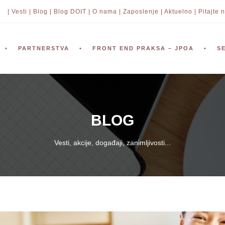
| Vesti |
Blog |
Blog DOIT |
O nama |
Zaposlenje |
Aktuelno |
Pitajte n
PARTNERSTVA
FRONT END PRAKSA – JPOA
S
BLOG
Vesti, akcije, događaji, zanimljivosti...