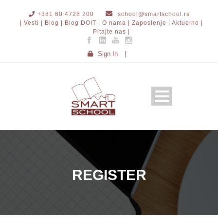
+381 60 4728 200
school@smartschool.rs
| Vesti |
Blog |
Blog DOIT |
O nama |
Zaposlenje |
Aktuelno |
Pitajte nas |
Sign In
|
REGISTER