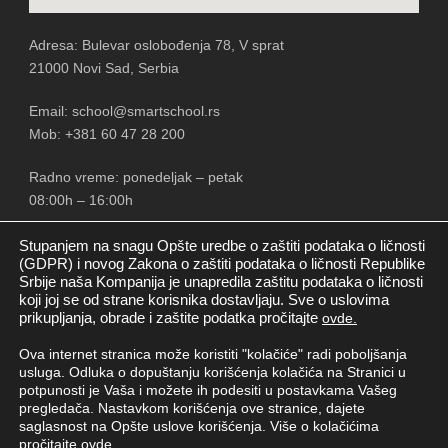
Adresa: Bulevar oslobođenja 78, V sprat
21000 Novi Sad, Serbia
Email: school@smartschool.rs
Mob: +381 60 47 28 200
Radno vreme: ponedeljak – petak
08:00h – 16:00h
Stupanjem na snagu Opšte uredbe o zaštiti podataka o ličnosti
(GDPR) i novog Zakona o zaštiti podataka o ličnosti Republike
Srbije naša Kompanija je unapredila zaštitu podataka o ličnosti
PRATITE NAS
koji joj se od strane korisnika dostavljaju. Sve o uslovima
prikupljanja, obrade i zaštite podatka pročitajte
ovde.
Ova internet stranica može koristiti "kolačiće" radi poboljšanja
usluga. Odluka o dopuštanju korišćenja kolačića na Stranici u
potpunosti je Vaša i možete ih podesiti u postavkama Vašeg
pregledača. Nastavkom korišćenja ove stranice, dajete
saglasnost na Opšte uslove korišćenja. Više o kolačićima
pročitajte
ovde.