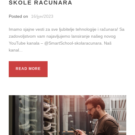
ŠKOLE RAČUNARA
Posted on
16/јун/2023
Imamo sjajne vesti za sve ljubitelje tehnologije i računara! Sa
zadovoljstvom vam najavljujemo lansiranje našeg novog
YouTube kanala – @SmartSchool-skolaracunara. Naš
kanal...
READ MORE