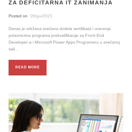
ZA DEFICITARNA IT ZANIMANJA
Posted on
09/јун/2023
Danas je održana svečana dodela sertifikata i uverenja
polaznicima programa prekvalifikacije za Front-End
Developer-a i Microsoft Power Apps Programeru u svečanoj
sali...
READ MORE