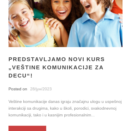
PREDSTAVLJAMO NOVI KURS
„VEŠTINE KOMUNIKACIJE ZA
DECU“!
Posted on
28/јун/2023
Veštine komunikacije danas igraju značajnu ulogu u uspešnoj
interakciji sa drugima, kako u školi, porodici, svakodnevnoj
komunikaciji, tako i u kasnijim profesionalnim...