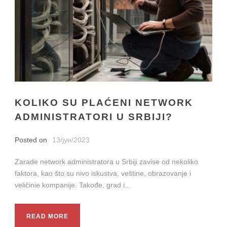
KOLIKO SU PLAĆENI NETWORK
ADMINISTRATORI U SRBIJI?
Posted on
13/јун/2023
Zarade network administratora u Srbiji zavise od nekoliko
faktora, kao što su nivo iskustva, veštine, obrazovanje i
veličinie kompanije. Takođe, grad i...
READ MORE