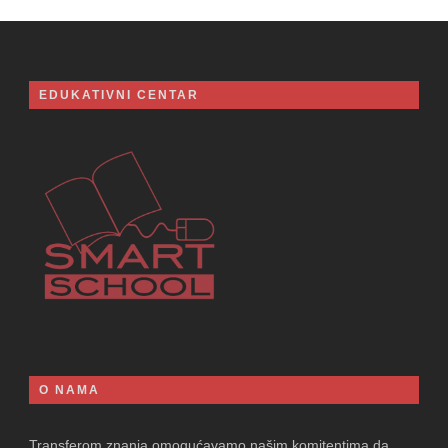
EDUKATIVNI CENTAR
O NAMA
Transferom znanja omogućavamo našim komitentima da