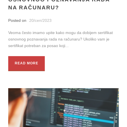
NA RAČUNARU?
Posted on
20/сеп/2023
Veoma često imamo upite kako mogu da dobijem sertifikat
osnovnog poznavanja rada na računaru? Ukoliko vam je
sertifikat potreban za posao koji...
READ MORE