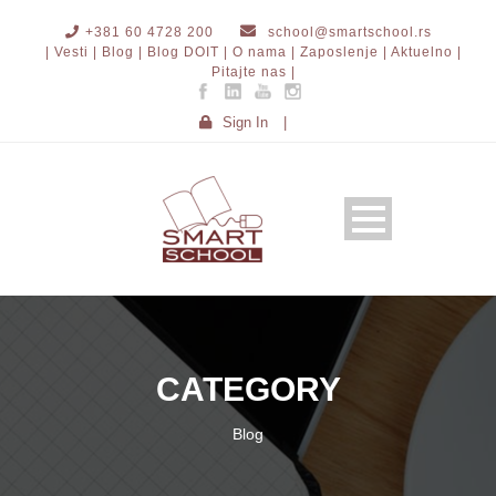
+381 60 4728 200
school@smartschool.rs
| Vesti |
Blog |
Blog DOIT |
O nama |
Zaposlenje |
Aktuelno |
Pitajte nas |
Sign In
|
CATEGORY
Blog