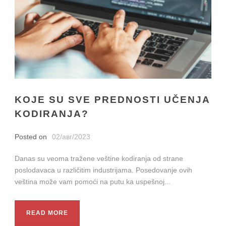
KOJE SU SVE PREDNOSTI UČENJA
KODIRANJA?
Posted on
02/авг/2023
Danas su veoma tražene veštine kodiranja od strane
poslodavaca u različitim industrijama. Posedovanje ovih
veština može vam pomoći na putu ka uspešnoj...
READ MORE