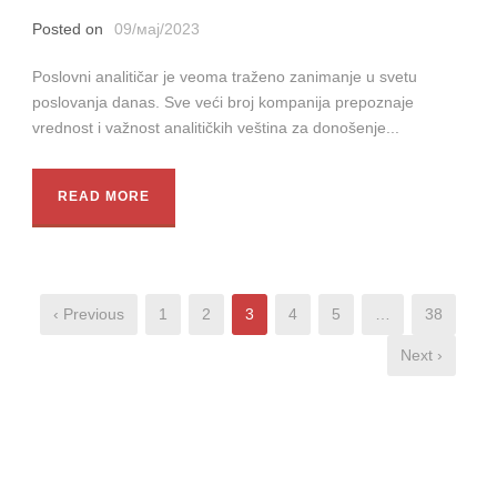
Posted on
09/мај/2023
Poslovni analitičar je veoma traženo zanimanje u svetu
poslovanja danas. Sve veći broj kompanija prepoznaje
vrednost i važnost analitičkih veština za donošenje...
READ MORE
‹ Previous
1
2
3
4
5
…
38
Next ›